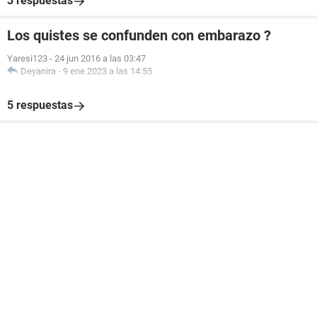
3 respuestas
Los quistes se confunden con embarazo ?
Yaresi123
-
24 jun 2016 a las 03:47
Deyanira
-
9 ene 2023 a las 14:55
5 respuestas