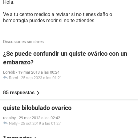
Hola.
Ve a tu centro medico a revisar si no tienes daño o
hemorragia puedes morir si no te atiendes
Discusiones similares
¿Se puede confundir un quiste ovárico con un
embarazo?
Lorebb
-
19 mar 2013 a las 00:24
Romi
-
25 sep 2023 a las 01:21
85 respuestas
quiste bilobulado ovarico
rosalby
-
29 mar 2013 a las 02:42
Nelly
-
25 oct 2019 a las 01:27