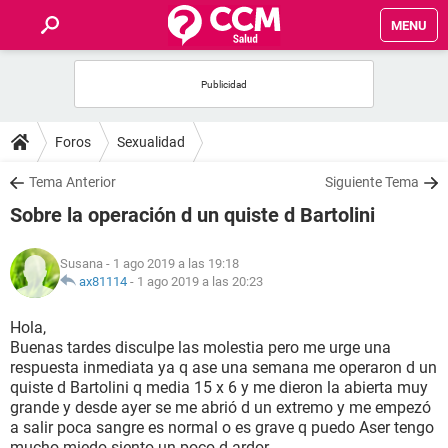
MENU
INICIO
FOROS
Foros
Sexualidad
SALUD
Tema Anterior
Siguiente Tema
Sobre la operación d un quiste d Bartolini
FAMILIA
Susana
- 1 ago 2019 a las 19:18
NUTRICIÓN
ax81114
-
1 ago 2019 a las 20:23
Hola,
BIENESTAR
Buenas tardes disculpe las molestia pero me urge una
respuesta inmediata ya q ase una semana me operaron d un
SEXUALIDAD
quiste d Bartolini q media 15 x 6 y me dieron la abierta muy
grande y desde ayer se me abrió d un extremo y me empezó
a salir poca sangre es normal o es grave q puedo Aser tengo
GLOSARIO
mucho miedo siento un poco d ardor