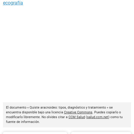
ecografía
El documento « Quiste aracnoideo: tipos, diagnóstico y tratamiento » se
encuentra disponible bajo una licencia
Creative Commons
. Puedes copiarlo o
modificarlo libremente. No olvides citar a
CCM Salud
(
salud.ccm.net
) como tu
fuente de información.