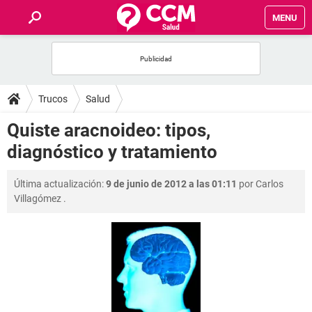
MENU
INICIO
FOROS
Trucos
Salud
SALUD
Quiste aracnoideo: tipos,
diagnóstico y tratamiento
FAMILIA
Última actualización:
9 de junio de 2012 a las 01:11
por
Carlos
NUTRICIÓN
Villagómez
.
BIENESTAR
SEXUALIDAD
GLOSARIO