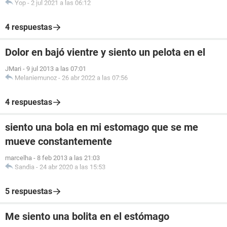
Yop
-
2 jul 2021 a las 06:12
4 respuestas
Dolor en bajó vientre y siento un pelota en el
JMari
-
9 jul 2013 a las 07:01
Melaniemunoz
-
26 abr 2022 a las 07:56
4 respuestas
siento una bola en mi estomago que se me
mueve constantemente
marcelha
-
8 feb 2013 a las 21:03
Sandia
-
24 abr 2020 a las 15:53
5 respuestas
Me siento una bolita en el estómago