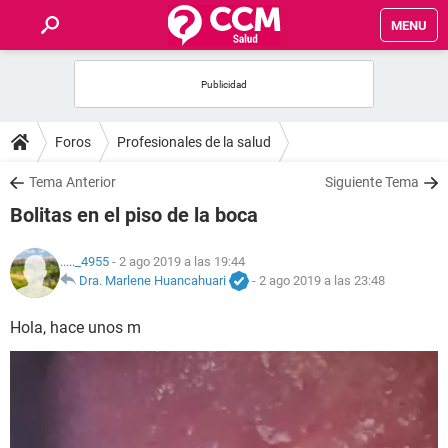
MENU
INICIO
FOROS
Foros
Profesionales de la salud
SALUD
Tema Anterior
Siguiente Tema
Bolitas en el piso de la boca
FAMILIA
....._4955
- 2 ago 2019 a las 19:44
NUTRICIÓN
Dra. Marlene Huancahuari
-
2 ago 2019 a las 23:48
Hola, hace unos m
BIENESTAR
SEXUALIDAD
GLOSARIO