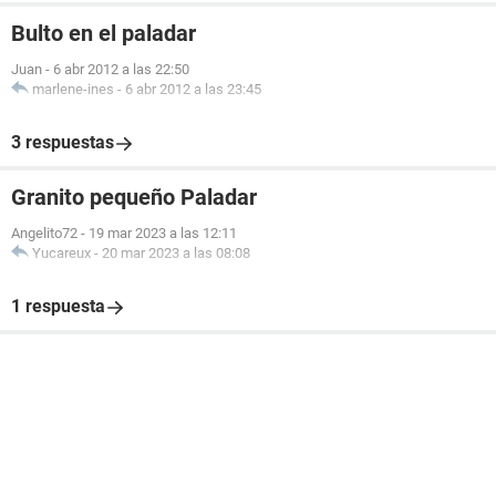
Bulto en el paladar
Juan
-
6 abr 2012 a las 22:50
marlene-ines
-
6 abr 2012 a las 23:45
3 respuestas
Granito pequeño Paladar
Angelito72
-
19 mar 2023 a las 12:11
Yucareux
-
20 mar 2023 a las 08:08
1 respuesta