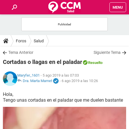
MENU
INICIO
FOROS
Foros
Salud
SALUD
Tema Anterior
Siguiente Tema
Cortadas o llagas en el paladar
Resuelto
FAMILIA
Maryfer_1601
- 5 ago 2019 a las 07:03
NUTRICIÓN
Dra. Marta Marnet
-
6 ago 2019 a las 10:26
Hola,
BIENESTAR
Tengo unas cortadas en el paladar que me duelen bastante
SEXUALIDAD
GLOSARIO