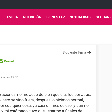
FAMILIA
NUTRICIÓN
BIENESTAR
SEXUALIDAD
GLOSARI
Siguiente Tema
Resuelto
9 a las 12:34
laciones, no me acuerdo bien que día, fue por atrás,
ido, pero se vino fuera, despues lo hicimos normal,
or cualquier cosa, ya casi un mes de eso, y aún no
, y mi estómago, tuvo que llegarme a finales de