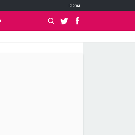
Idioma
O