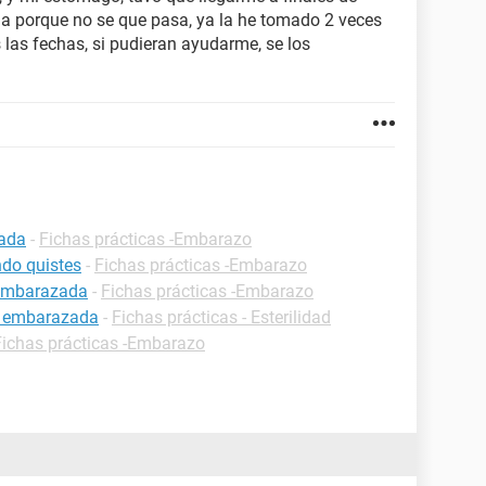
da porque no se que pasa, ya la he tomado 2 veces
 las fechas, si pudieran ayudarme, se los
zada
-
Fichas prácticas -Embarazo
do quistes
-
Fichas prácticas -Embarazo
 embarazada
-
Fichas prácticas -Embarazo
r embarazada
-
Fichas prácticas - Esterilidad
Fichas prácticas -Embarazo