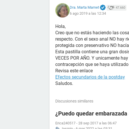
Dra. Marta Marnet
47.660
6 ago 2019 a las 12:34
Hola,
Creo que no estás haciendo las cosas
respecto. Con el sexo anal NO hay r
protegida con preservativo NO hacía
Esta pastilla contiene una gran do
VECES POR AÑO. Y unicamente hay q
contracepción que se haya utilizado
Revisa este enlace
Efectos secundarios de la postday
Saludos.
Discusiones similares
¿Puedo quedar embarazada si
Erica240517
-
28 sep 2017 a las 06:47
Jasmin
-
6 mar 2022 a las 03:31