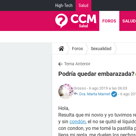
High-Tech
Salud
FOROS
SALUD
Foros
Sexualidad
Tema Anterior
Podría quedar embarazada?
Grosso
- 6 ago 2019 a las 06:03
Dra. Marta Marnet
-
6 ago 201
Hola,
Resulta que mi novio y yo tuvimos re
y sin
condón
, el no se quitó el líqu
con condon, yo me tomé la pastilla p
llega mi regla, me duelen los pechos