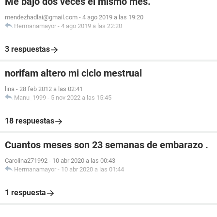
Me bajó dos veces el mismo mes.
mendezhadlai@gmail.com
-
4 ago 2019 a las 19:20
Hermanamayor
-
4 ago 2019 a las 22:20
3 respuestas
norifam altero mi ciclo mestrual
lina
-
28 feb 2012 a las 02:41
Manu_1999
-
5 nov 2022 a las 15:45
18 respuestas
Cuantos meses son 23 semanas de embarazo .
Carolina271992
-
10 abr 2020 a las 00:43
Hermanamayor
-
10 abr 2020 a las 01:44
1 respuesta