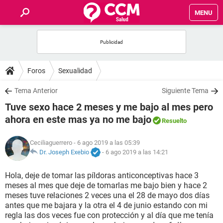
MENU
INICIO
FOROS
Foros
Sexualidad
SALUD
Tema Anterior
Siguiente Tema
Tuve sexo hace 2 meses y me bajo al mes pero
FAMILIA
ahora en este mas ya no me bajo
Resuelto
NUTRICIÓN
Ceciliaguerrero
- 6 ago 2019 a las 05:39
Dr. Joseph Exebio
-
6 ago 2019 a las 14:21
BIENESTAR
Hola, deje de tomar las píldoras anticonceptivas hace 3
meses al mes que deje de tomarlas me bajo bien y hace 2
SEXUALIDAD
meses tuve relaciones 2 veces una el 28 de mayo dos días
antes que me bajara y la otra el 4 de junio estando con mi
regla las dos veces fue con protección y al día que me tenía
GLOSARIO