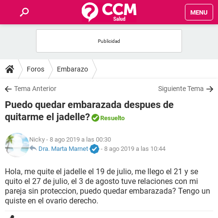
MENU
INICIO
FOROS
Foros
Embarazo
SALUD
Tema Anterior
Siguiente Tema
Puedo quedar embarazada despues de
FAMILIA
quitarme el jadelle?
Resuelto
NUTRICIÓN
Nicky
- 8 ago 2019 a las 00:30
Dra. Marta Marnet
-
8 ago 2019 a las 10:44
BIENESTAR
Hola, me quite el jadelle el 19 de julio, me llego el 21 y se
quito el 27 de julio, el 3 de agosto tuve relaciones con mi
SEXUALIDAD
pareja sin proteccion, puedo quedar embarazada? Tengo un
quiste en el ovario derecho.
GLOSARIO