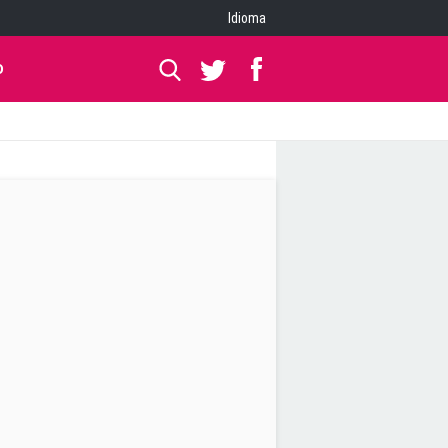
Idioma
O