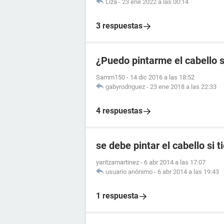
Liza
-
23 ene 2022 a las 00:14
3 respuestas
¿Puedo pintarme el cabello s
Samm150
-
14 dic 2016 a las 18:52
gabyrodriguez
-
23 ene 2018 a las 22:33
4 respuestas
se debe pintar el cabello si t
yaritzamartinez
-
6 abr 2014 a las 17:07
usuario anónimo
-
6 abr 2014 a las 19:43
1 respuesta