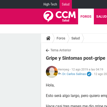
High-Tech
Salud
FOROS
SALUD
Foros
Salud
Tema Anterior
Gripe y Sintomas post-gripe
Henryeg
- 12 ago 2019 a las 04:19
Dr. Carlos Salinas
-
12 ago 20
Hola,
Esto será algo largo, pero quiero em
Hace casi tres meses me dio gripe p