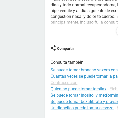
días y todo normal recuperandome, h
hiperventilé y al día siguiente de es
congestión nasal y dolor te cuerpo. 
principalmente, incluso fui a consu
fue una infección lo que había teni
ya como el 20 de junio me volví a s
hasta el 12 de julio estuve regular, 
y ese mismo día me sentí los sintom
Compartir
semana con congestión, cansancio
sentía un poco mejor, pero el doming
Consulta también:
nauseas. El lunes fui a con consulta
dieron paracetamol y un descongesti
Se puede tomar broncho vaxom con 
urgencias y me dijeron que tenía un
Cuantas veces se puede tomar la pas
semana hasta el miercoles 31 de jul
Contracepción
congestión persistente y el doctor m
Quien no puede tomar torsilax
-
Fich
tableta de hidroxina por dia por un m
Se puede tomar inositol y metformin
medicamento para calmar el virus de
Se puede tomar bezafibrato y pravas
Un diabético puede tomar cerveza
-
Y desde ayer sábado, me sentía ca
nauseas o un malestar corporal qu