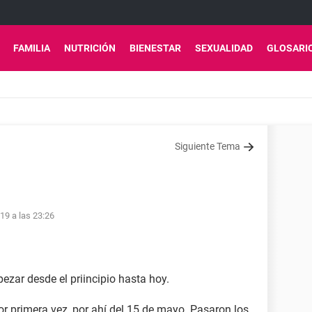
FAMILIA
NUTRICIÓN
BIENESTAR
SEXUALIDAD
GLOSARI
Siguiente Tema
19 a las 23:26
pezar desde el priincipio hasta hoy.
or primera vez, por ahí del 15 de mayo. Pasaron los