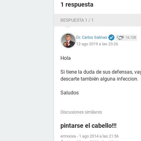
como 2 veces cuando estuve con gri
1 respuesta
ido varias veces al baño hoy con he
una molestia en la zona pelvica y en
RESPUESTA 1 / 1
No fui a urgencias porque no era tan
mañana o el martes.
Dr. Carlos Salinas
Tampoco me he hecho los examenes d
16.108
12 ago 2019 a las 23:26
porque usé el antibiotico y me inyec
Hola
De que estoy seguro que tengo las 
constantemente y eso preocupa que
Si tiene la duda de sus defensas, v
descarte también alguna infeccion.
Espero la respuesta de alguien...
Saludos
Saludos
Discusiones similares
pintarse el cabello!!!
ermooxa
-
1 ago 2014 a las 21:56