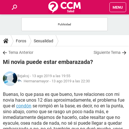
MENU
INICIO
FOROS
Foros
Sexualidad
SALUD
Tema Anterior
Siguiente Tema
Mi novia puede estar embarazada?
FAMILIA
Bzjaksj
- 13 ago 2019 a las 19:55
NUTRICIÓN
Hermanamayor -
13 ago 2019 a las 22:30
Buenas, lo que pasa es que bueno, tuve relaciones con mi
BIENESTAR
novia hace unos 12 días aproximadamente, el problema fue
que el
condón
se rompió en la base, es decir, no en la punta,
SEXUALIDAD
sino abajo, como que se rasgo un poco nada más, e
inmediatamente dejamos de hacerlo, cabe resaltar que no
eyacule, osea nada de nada, no sé si puede llegar a quedar
GLOSARIO
embarazada o no, no sé, también que no duró mucho, unos