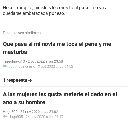
Hola! Tranqilo , hicisteis lo correcto al parar , no va a
quedarse embarazada por eso.
Discusiones similares
Que pasa si mi novia me toca el pene y me
masturba
Tiagobravo10
-
2 oct 2022 a las 23:58
usuario anónimo
-
3 oct 2022 a las 04:52
1 respuesta
A las mujeres les gusta meterle el dedo en el
ano a su hombre
Hugo805
-
24 nov 2020 a las 21:02
Hugo805
-
24 nov 2020 a las 21:17