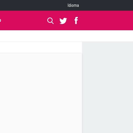
Idioma
O