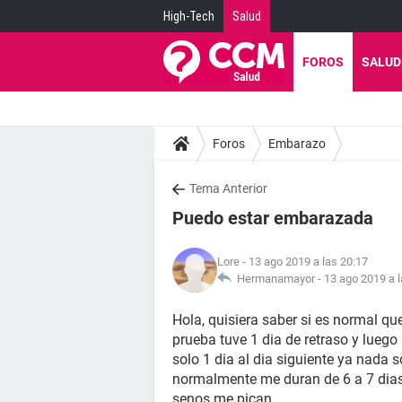
High-Tech
Salud
FOROS
SALUD
Foros
Embarazo
Tema Anterior
Puedo estar embarazada
Lore
- 13 ago 2019 a las 20:17
Hermanamayor -
13 ago 2019 a l
Hola, quisiera saber si es normal 
prueba tuve 1 dia de retraso y lueg
solo 1 dia al dia siguiente ya nada
normalmente me duran de 6 a 7 dias 
senos me pican