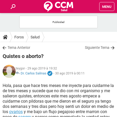
MENU
INICIO
FORUMS
Foros
Salud
SALUD
Tema Anterior
Siguiente Tema
Quistes o aborto?
FAMILIA
teygor
- 29 ago 2019 à 19:32
NUTRICIÓN
Dr. Carlos Salinas
-
30 ago 2019 à 00:11
Hola, pasa que hace tres meses me inyecte para cuidarme la
BIENESTAR
de tres meses y sucede que no dio con mi organismo y me
salieron quistes, entonces este mes agosto empece a
SEXUALIDAD
cuidarme con pildoras que me dieron en el seguro ya tengo
dos semanas y tres dias pero hoy senti un dolor en medio de
los
ovarios
y me bajo un flujo pegajoso entre marron con
GLOSARIO
poco de
sangre
y parece como mermelada la verdad estoy