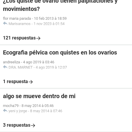
¿Los quiste de ovario tienen palpitaciones y
movimientos?
flor maria parada
-
10 feb 2013 à 18:59
Marisaramos
-
1 nov 2023 à 01:54
121 respuestas
Ecografia pélvica con quistes en los ovarios
andreeliza
-
4 ago 2019 à 03:46
DRA. MARNET
-
4 ago 2019 à 12:07
1 respuesta
algo se mueve dentro de mi
mocha79
-
8 may 2014 à 05:46
yeni y jorge
-
8 may 2014 à 07:46
3 respuestas