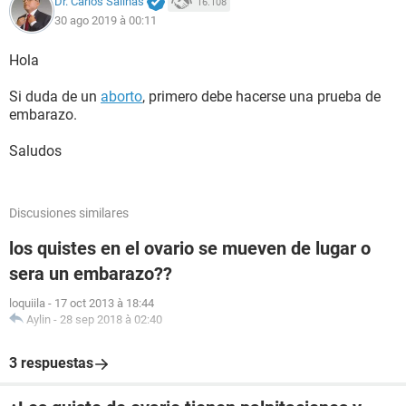
Dr. Carlos Salinas
16.108
30 ago 2019 à 00:11
Hola
Si duda de un
aborto
, primero debe hacerse una prueba de
embarazo.
Saludos
Discusiones similares
los quistes en el ovario se mueven de lugar o
sera un embarazo??
loquiila
-
17 oct 2013 à 18:44
Aylin
-
28 sep 2018 à 02:40
3 respuestas