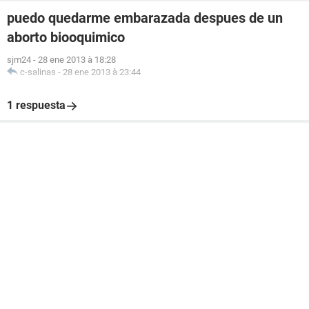
puedo quedarme embarazada despues de un
aborto biooquimico
sjm24
-
28 ene 2013 à 18:28
c-salinas
-
28 ene 2013 à 23:44
1 respuesta