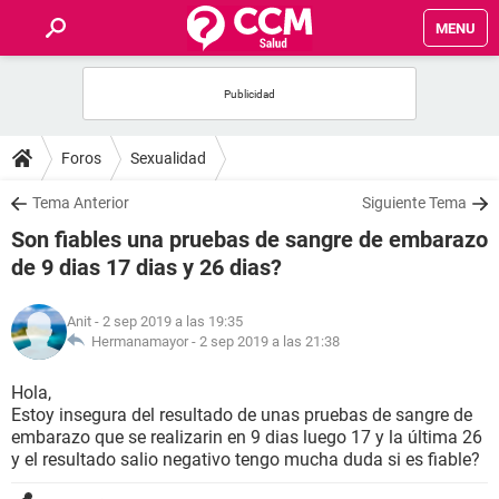
MENU
INICIO
FOROS
Foros
Sexualidad
SALUD
Tema Anterior
Siguiente Tema
Son fiables una pruebas de sangre de embarazo
FAMILIA
de 9 dias 17 dias y 26 dias?
NUTRICIÓN
Anit
- 2 sep 2019 a las 19:35
Hermanamayor -
2 sep 2019 a las 21:38
BIENESTAR
Hola,
Estoy insegura del resultado de unas pruebas de sangre de
SEXUALIDAD
embarazo que se realizarin en 9 dias luego 17 y la última 26
y el resultado salio negativo tengo mucha duda si es fiable?
GLOSARIO