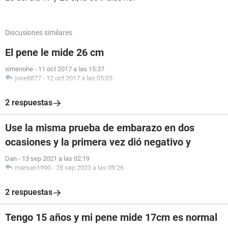
Discusiones similares
El pene le mide 26 cm
ximenohe
-
11 oct 2017 a las 15:37
jose8877
-
12 oct 2017 a las 05:03
2 respuestas
Use la misma prueba de embarazo en dos
ocasiones y la primera vez dió negativo y
Dan
-
13 sep 2021 a las 02:19
marsan1990
-
28 sep 2023 a las 09:26
2 respuestas
Tengo 15 años y mi pene mide 17cm es normal