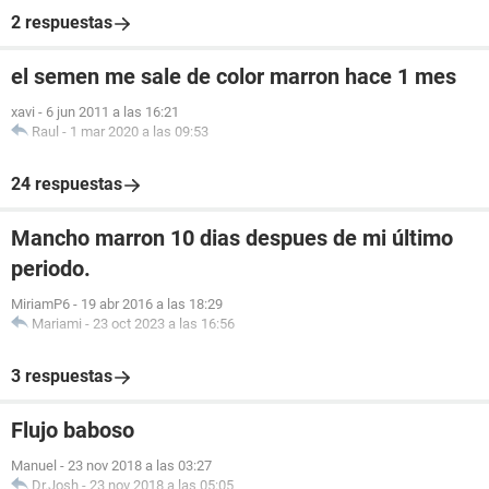
2 respuestas
el semen me sale de color marron hace 1 mes
xavi
-
6 jun 2011 a las 16:21
Raul
-
1 mar 2020 a las 09:53
24 respuestas
Mancho marron 10 dias despues de mi último
periodo.
MiriamP6
-
19 abr 2016 a las 18:29
Mariami
-
23 oct 2023 a las 16:56
3 respuestas
Flujo baboso
Manuel
-
23 nov 2018 a las 03:27
Dr.Josh
-
23 nov 2018 a las 05:05