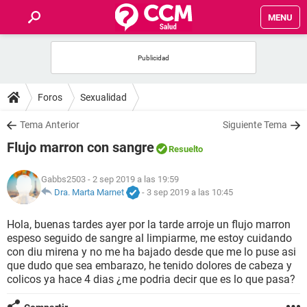
MENU
INICIO
FOROS
Foros
Sexualidad
SALUD
Tema Anterior
Siguiente Tema
Flujo marron con sangre
Resuelto
FAMILIA
Gabbs2503
- 2 sep 2019 a las 19:59
NUTRICIÓN
Dra. Marta Marnet
-
3 sep 2019 a las 10:45
Hola, buenas tardes ayer por la tarde arroje un flujo marron
BIENESTAR
espeso seguido de sangre al limpiarme, me estoy cuidando
con diu mirena y no me ha bajado desde que me lo puse asi
SEXUALIDAD
que dudo que sea embarazo, he tenido dolores de cabeza y
colicos ya hace 4 dias ¿me podria decir que es lo que pasa?
GLOSARIO