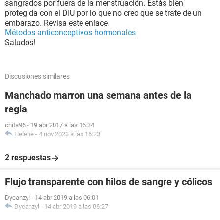
sangrados por fuera de la menstruación. Estás bien
protegida con el DIU por lo que no creo que se trate de un
embarazo. Revisa este enlace
Métodos anticonceptivos hormonales
Saludos!
Discusiones similares
Manchado marron una semana antes de la
regla
chita96
-
19 abr 2017 a las 16:34
Helene
-
4 nov 2023 a las 16:23
2 respuestas
Flujo transparente con hilos de sangre y cólicos
Dycanzyl
-
14 abr 2019 a las 06:01
Dycanzyl
-
14 abr 2019 a las 06:27