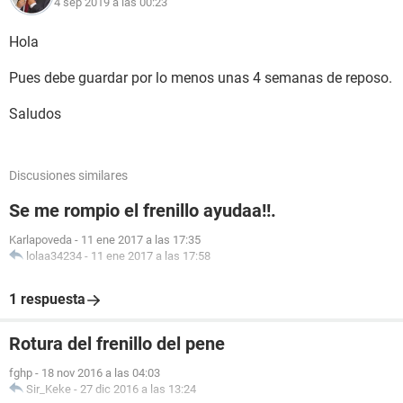
4 sep 2019 a las 00:23
Hola
Pues debe guardar por lo menos unas 4 semanas de reposo.
Saludos
Discusiones similares
Se me rompio el frenillo ayudaa!!.
Karlapoveda
-
11 ene 2017 a las 17:35
lolaa34234
-
11 ene 2017 a las 17:58
1 respuesta
Rotura del frenillo del pene
fghp
-
18 nov 2016 a las 04:03
Sir_Keke
-
27 dic 2016 a las 13:24