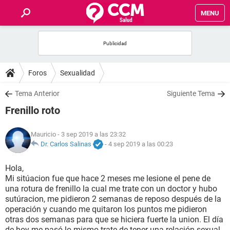
MENU
INICIO
FOROS
Foros
Sexualidad
SALUD
Tema Anterior
Siguiente Tema
Frenillo roto
FAMILIA
Mauricio
- 3 sep 2019 a las 23:32
NUTRICIÓN
Dr. Carlos Salinas
-
4 sep 2019 a las 00:23
Hola,
BIENESTAR
Mi sitúacion fue que hace 2 meses me lesione el pene de
una rotura de frenillo la cual me trate con un doctor y hubo
SEXUALIDAD
sutúracion, me pidieron 2 semanas de reposo después de la
operación y cuando me quitaron los puntos me pidieron
otras dos semanas para que se hiciera fuerte la union. El día
GLOSARIO
de hoy me pasó lo mismo trate de tener una relación sexual