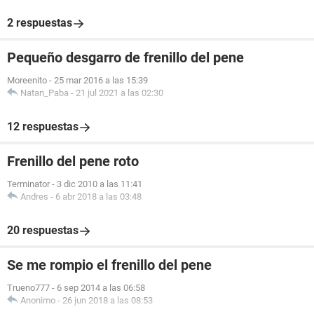
2 respuestas
Pequeño desgarro de frenillo del pene
Moreenito
-
25 mar 2016 a las 15:39
Natan_Paba
-
21 jul 2021 a las 02:30
12 respuestas
Frenillo del pene roto
Terminator
-
3 dic 2010 a las 11:41
Andres
-
6 abr 2018 a las 03:48
20 respuestas
Se me rompio el frenillo del pene
Trueno777
-
6 sep 2014 a las 06:58
Anonimo
-
26 jun 2018 a las 08:53