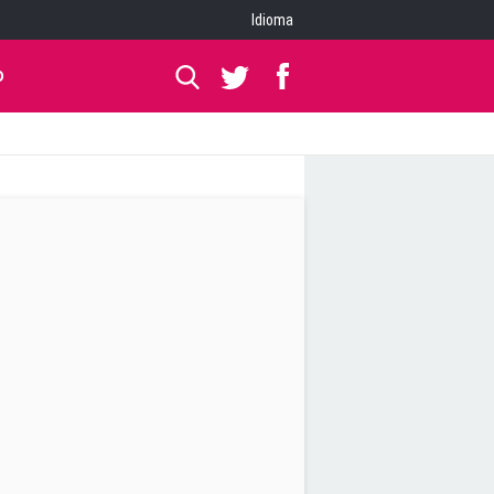
Idioma
O