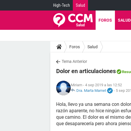
High-Tech
Salud
FOROS
SALUD
Foros
Salud
Tema Anterior
Dolor en articulaciones
Resu
Miriam
- 4 sep 2019 a las 12:52
Dra. Marta Marnet
-
5 sep 201
Hola, llevo ya una semana con dolor e
razón aparente, no hice ningún esfu
que camino. El dolor es el mismo de
que desaparecería pero ahora pienso