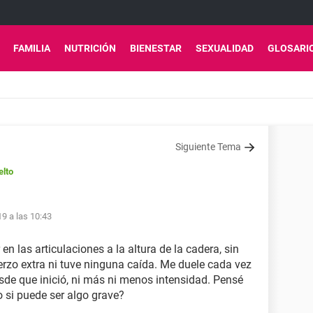
FAMILIA
NUTRICIÓN
BIENESTAR
SEXUALIDAD
GLOSARI
Siguiente Tema
elto
9 a las 10:43
n las articulaciones a la altura de la cadera, sin
erzo extra ni tuve ninguna caída. Me duele cada vez
sde que inició, ni más ni menos intensidad. Pensé
 si puede ser algo grave?