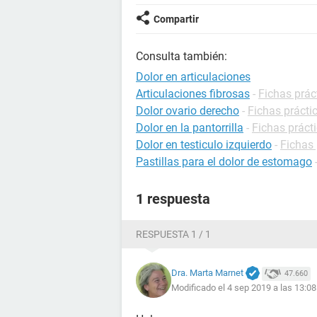
Compartir
Consulta también:
Dolor en articulaciones
Articulaciones fibrosas
-
Fichas prác
Dolor ovario derecho
-
Fichas prácti
Dolor en la pantorrilla
-
Fichas prácti
Dolor en testiculo izquierdo
-
Fichas 
Pastillas para el dolor de estomago
1 respuesta
RESPUESTA 1 / 1
Dra. Marta Marnet
47.660
Modificado el 4 sep 2019 a las 13:08