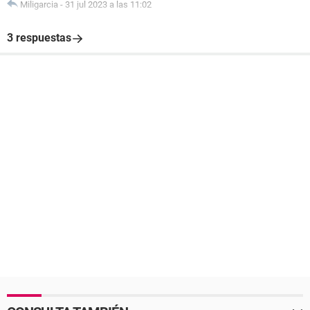
Miligarcia
-
31 jul 2023 a las 11:02
3 respuestas