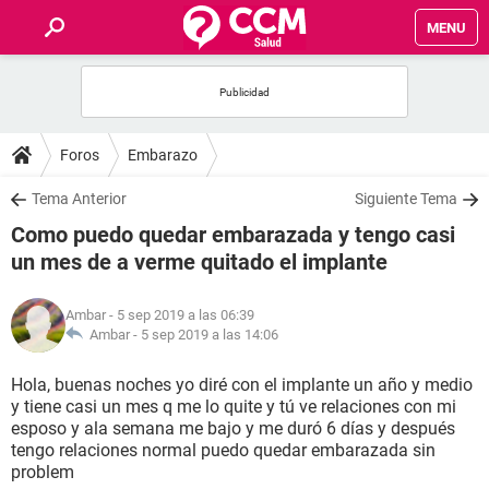
MENU
INICIO
FOROS
Foros
Embarazo
SALUD
Tema Anterior
Siguiente Tema
Como puedo quedar embarazada y tengo casi
FAMILIA
un mes de a verme quitado el implante
NUTRICIÓN
Ambar
- 5 sep 2019 a las 06:39
Ambar -
5 sep 2019 a las 14:06
BIENESTAR
Hola, buenas noches yo diré con el implante un año y medio
y tiene casi un mes q me lo quite y tú ve relaciones con mi
SEXUALIDAD
esposo y ala semana me bajo y me duró 6 días y después
tengo relaciones normal puedo quedar embarazada sin
problem
GLOSARIO