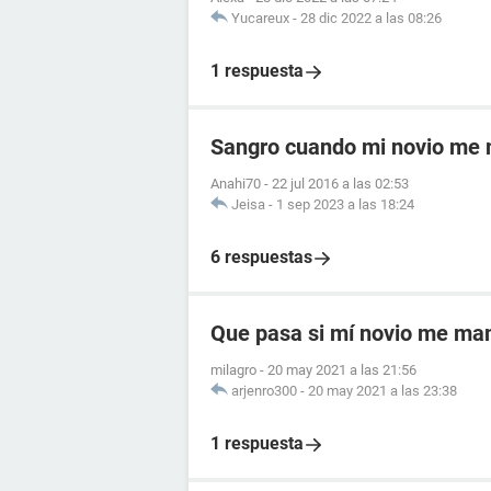
Yucareux
-
28 dic 2022 a las 08:26
1 respuesta
Sangro cuando mi novio me
Anahi70
-
22 jul 2016 a las 02:53
Jeisa
-
1 sep 2023 a las 18:24
6 respuestas
Que pasa si mí novio me ma
milagro
-
20 may 2021 a las 21:56
arjenro300
-
20 may 2021 a las 23:38
1 respuesta