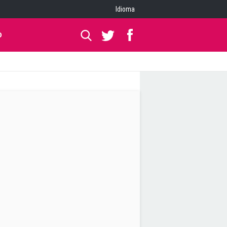
Idioma
O