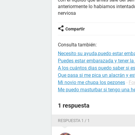
anteriormente lo habiamos intentado
nerviosa
Compartir
Consulta también:
Necesito su ayuda,puedo estar emba
Puedes estar embarazada y tener la 
A los cuántos dias puedo saber si 
Que pasa si me pica un alacrán y 
Mi novio me chupa los pezones
-
Fo
Me puedo masturbar si tengo una h
1 respuesta
RESPUESTA 1 / 1