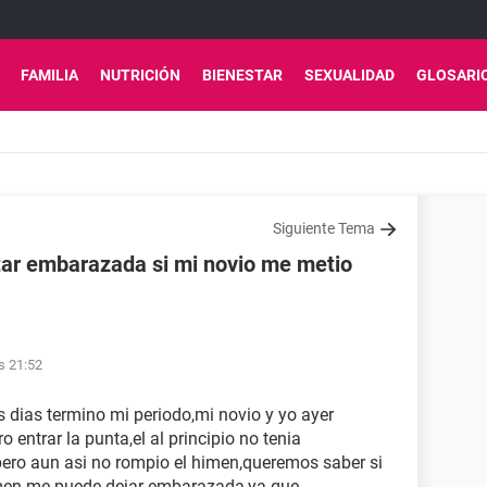
FAMILIA
NUTRICIÓN
BIENESTAR
SEXUALIDAD
GLOSARI
Siguiente Tema
tar embarazada si mi novio me metio
s 21:52
dias termino mi periodo,mi novio y yo ayer
o entrar la punta,el al principio no tenia
pero aun asi no rompio el himen,queremos saber si
semen me puede dejar embarazada,ya que