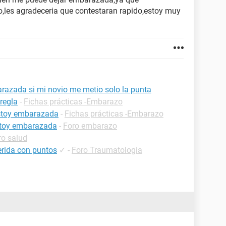
,les agradeceria que contestaran rapido,estoy muy
razada si mi novio me metio solo la punta
regla
-
Fichas prácticas -Embarazo
estoy embarazada
-
Fichas prácticas -Embarazo
estoy embarazada
-
Foro embarazo
ro salud
erida con puntos
✓
-
Foro Traumatologia