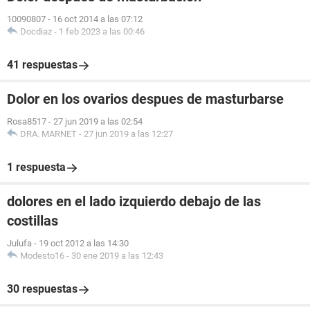
10090807
-
16 oct 2014 a las 07:12
Docdiaz
-
1 feb 2023 a las 00:46
41 respuestas
Dolor en los ovarios despues de masturbarse
Rosa8517
-
27 jun 2019 a las 02:54
DRA. MARNET
-
27 jun 2019 a las 12:27
1 respuesta
dolores en el lado izquierdo debajo de las
costillas
Julufa
-
19 oct 2012 a las 14:30
Modesto16
-
30 ene 2019 a las 12:43
30 respuestas