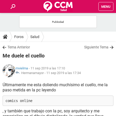
MENU
INICIO
FOROS
Foros
Salud
SALUD
Tema Anterior
Siguiente Tema
Me duele el cuello
FAMILIA
mvielma
- 11 sep 2019 a las 17:10
NUTRICIÓN
Hermanamayor -
11 sep 2019 a las 17:34
Últimamente me esta doliendo muchísimo el cuello, me la
BIENESTAR
paso metida en la pc leyendo
SEXUALIDAD
comics online
, y también que trabajo con la pc, soy arquitecto y me
GLOSARIO