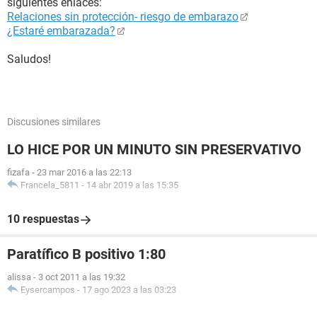
siguientes enlaces:
Relaciones sin protección- riesgo de embarazo
¿Estaré embarazada?
Saludos!
Discusiones similares
LO HICE POR UN MINUTO SIN PRESERVATIVO
fizafa
-
23 mar 2016 a las 22:13
Francela_5811
-
14 abr 2019 a las 15:35
10 respuestas
Paratífico B positivo 1:80
alissa
-
3 oct 2011 a las 19:32
Eysercampos
-
17 ago 2023 a las 03:23