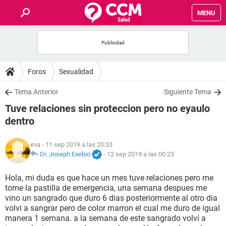
MENU
INICIO
FOROS
Foros
Sexualidad
SALUD
Tema Anterior
Siguiente Tema
Tuve relaciones sin proteccion pero no eyaulo
FAMILIA
dentro
NUTRICIÓN
eva
- 11 sep 2019 a las 20:33
Dr. Joseph Exebio
-
12 sep 2019 a las 00:23
BIENESTAR
Hola, mi duda es que hace un mes tuve relaciones pero me
tome la pastilla de emergencia, una semana despues me
SEXUALIDAD
vino un sangrado que duro 6 dias posteriormente al otro dia
volvi a sangrar pero de color marron el cual me duro de igual
manera 1 semana. a la semana de este sangrado volví a
GLOSARIO