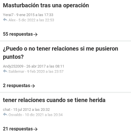
Masturbación tras una operación
Yerai7
-
9 ene 2015 a las 17:33
Alex
-
5 dic 2022 a las 22:53
55 respuestas
¿Puedo o no tener relaciones si me pusieron
puntos?
Andy252009
-
26 abr 2017 a las 08:11
Saldemar
-
9 feb 2020 a las 23:57
2 respuestas
tener relaciones cuando se tiene herida
chat
-
15 jul 2012 a las 20:32
Osvaldo
-
10 dic 2021 a las 20:34
21 respuestas