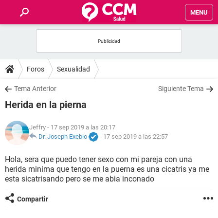
MENU
INICIO
FOROS
Foros
Sexualidad
SALUD
Tema Anterior
Siguiente Tema
Herida en la pierna
FAMILIA
Jeffry
- 17 sep 2019 a las 20:17
NUTRICIÓN
Dr. Joseph Exebio
-
17 sep 2019 a las 22:57
Hola, sera que puedo tener sexo con mi pareja con una
BIENESTAR
herida minima que tengo en la puerna es una cicatris ya me
esta sicatrisando pero se me abia inconado
SEXUALIDAD
Compartir
GLOSARIO