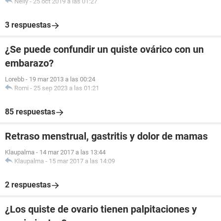
Nelly
-
25 oct 2019 a las 01:27
3 respuestas
¿Se puede confundir un quiste ovárico con un
embarazo?
Lorebb
-
19 mar 2013 a las 00:24
Romi
-
25 sep 2023 a las 01:21
85 respuestas
Retraso menstrual, gastritis y dolor de mamas
Klaupalma
-
14 mar 2017 a las 13:44
Klaupalma
-
15 mar 2017 a las 14:09
2 respuestas
¿Los quiste de ovario tienen palpitaciones y