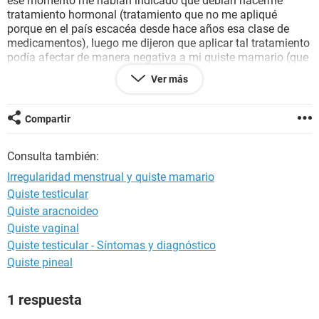
ese momento me habían indicado que debían hacerme
tratamiento hormonal (tratamiento que no me apliqué
porque en el país escacéa desde hace años esa clase de
medicamentos), luego me dijeron que aplicar tal tratamiento
podía afectar de manera negativa a mi quiste mamario (que
según los especialistas no es peligroso, pero sí
Ver más
sospechosamente grande). Desde entonces no me he vuelto
hacer chequeos, ni he asistido a más especialistas. Ahora,
con una vida sexual más activa, soy más consciente de las
Compartir
irregularidades de mis ciclos y los efectos secundarios,
¿Cómo me recomiendan volver a afrontar el problema?
Consulta también:
Agradecida de antemano por la atención.
Irregularidad menstrual y quiste mamario
Quiste testicular
Quiste aracnoideo
Quiste vaginal
Quiste testicular - Síntomas y diagnóstico
Quiste pineal
1 respuesta