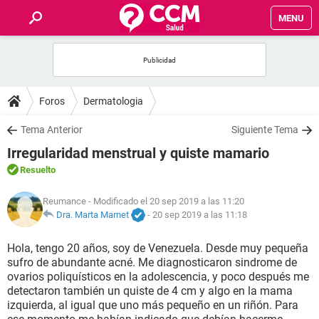
MENU
INICIO
FOROS
Foros
Dermatologia
SALUD
Tema Anterior
Siguiente Tema
Irregularidad menstrual y quiste mamario
FAMILIA
Resuelto
NUTRICIÓN
Reumance
- Modificado el 20 sep 2019 a las 11:20
Dra. Marta Marnet
-
20 sep 2019 a las 11:18
BIENESTAR
Hola, tengo 20 años, soy de Venezuela. Desde muy pequeña
sufro de abundante acné. Me diagnosticaron sindrome de
SEXUALIDAD
ovarios poliquísticos en la adolescencia, y poco después me
detectaron también un quiste de 4 cm y algo en la mama
izquierda, al igual que uno más pequeño en un riñón. Para
GLOSARIO