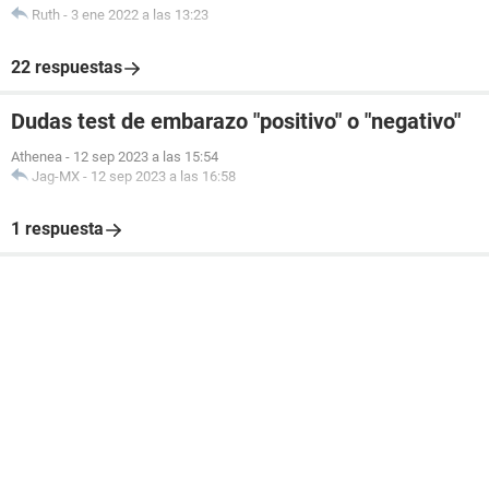
Ruth
-
3 ene 2022 a las 13:23
22 respuestas
Dudas test de embarazo "positivo" o "negativo"
Athenea
-
12 sep 2023 a las 15:54
Jag-MX
-
12 sep 2023 a las 16:58
1 respuesta