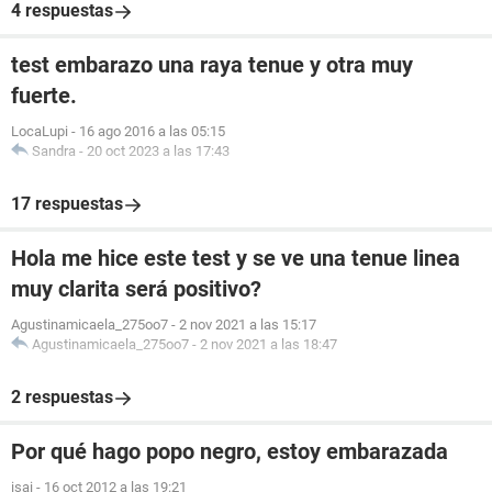
4 respuestas
test embarazo una raya tenue y otra muy
fuerte.
LocaLupi
-
16 ago 2016 a las 05:15
Sandra
-
20 oct 2023 a las 17:43
17 respuestas
Hola me hice este test y se ve una tenue linea
muy clarita será positivo?
Agustinamicaela_275oo7
-
2 nov 2021 a las 15:17
Agustinamicaela_275oo7
-
2 nov 2021 a las 18:47
2 respuestas
Por qué hago popo negro, estoy embarazada
isai
-
16 oct 2012 a las 19:21