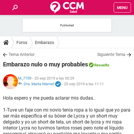
MENU
INICIO
FOROS
Foros
Embarazo
SALUD
Tema Anterior
Siguiente Tema
Embarazo nulo o muy probables
Resuelto
FAMILIA
M_7759
- 20 sep 2019 a las 00:29
NUTRICIÓN
Dra. Marta Marnet
-
20 sep 2019 a las 11:11
Hola espero y me pueda aclarar mis dudas..
BIENESTAR
1-Tuve un faje con mi novio tenía ropa a lo igual que yo para
SEXUALIDAD
ser más específica el su bóxer de Lycra y un short muy
delgado y yo un short de tela, un short de lycra y mi ropa
interior Lycra no tuvimos tantos roses pero note el líquido
GLOSARIO
preseminal atravesó su pantalón me levante y me sentía