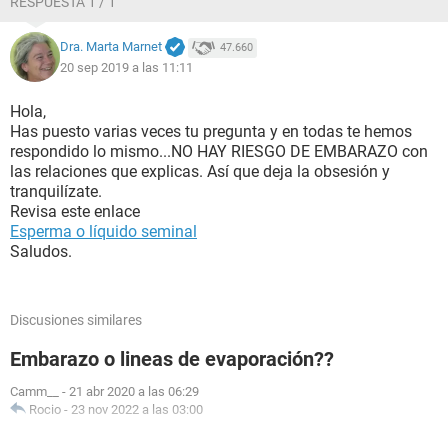
RESPUESTA 1 / 1
por último aclaró que andaba en mis días más fértiles es
decir que estaba en ovulación
Dra. Marta Marnet
47.660
20 sep 2019 a las 11:11
Que riegos existe de que me embaracé aclarando que no
hubo penetracion pene vagina solos no tuvimos relación
sexuales
Hola,
Ayudenme estoy muy estresada se que es una pregunta
Has puesto varias veces tu pregunta y en todas te hemos
ilógica soy nueva en esto...
respondido lo mismo...NO HAY RIESGO DE EMBARAZO con
las relaciones que explicas. Así que deja la obsesión y
tranquilízate.
Revisa este enlace
Esperma o líquido seminal
Saludos.
Discusiones similares
Embarazo o lineas de evaporación??
Camm__
-
21 abr 2020 a las 06:29
Rocio
-
23 nov 2022 a las 03:00