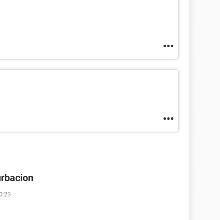
urbacion
0:23