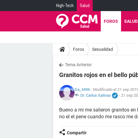
High-Tech
Salud
FOROS
SALUD
Foros
Sexualidad
Tema Anterior
Granitos rojos en el bello pú
Da_3496
- Modificado el 21 sep 2019
Dr. Carlos Salinas
-
21 sep 20
Bueno a mi me salieron granitos en l
no el el pene cuando me rasco me d
Compartir