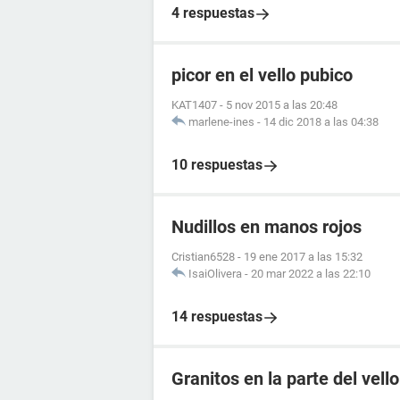
4 respuestas
picor en el vello pubico
KAT1407
-
5 nov 2015 a las 20:48
marlene-ines
-
14 dic 2018 a las 04:38
10 respuestas
Nudillos en manos rojos
Cristian6528
-
19 ene 2017 a las 15:32
IsaiOlivera
-
20 mar 2022 a las 22:10
14 respuestas
Granitos en la parte del vell