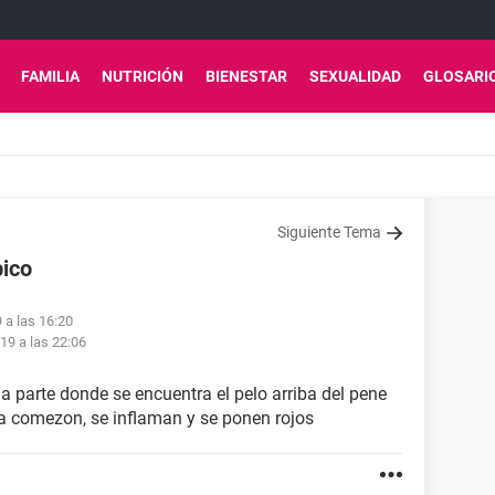
FAMILIA
NUTRICIÓN
BIENESTAR
SEXUALIDAD
GLOSARI
Siguiente Tema
bico
 a las 16:20
19 a las 22:06
a parte donde se encuentra el pelo arriba del pene
a comezon, se inflaman y se ponen rojos