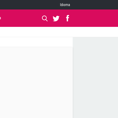
Idioma
O