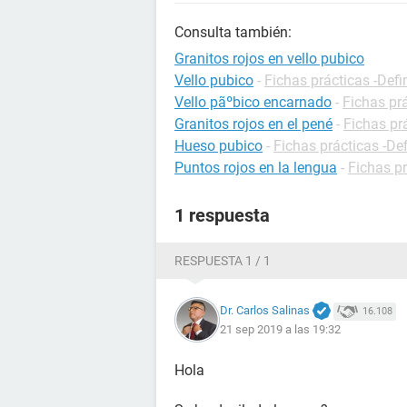
Consulta también:
Granitos rojos en vello pubico
Vello pubico
-
Fichas prácticas -Defi
Vello pãºbico encarnado
-
Fichas pr
Granitos rojos en el pené
-
Fichas pr
Hueso pubico
-
Fichas prácticas -De
Puntos rojos en la lengua
-
Fichas pr
1 respuesta
RESPUESTA 1 / 1
Dr. Carlos Salinas
16.108
21 sep 2019 a las 19:32
Hola