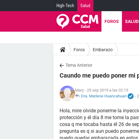
High-Tech
Salud
FOROS
SALUD
Foros
Embarazo
Tema Anterior
Caundo me puedo poner mi p
Mary
- 25 sep 2019 a las 02:15
Dra. Marlene Huancahuari
-
2
Hola, mire olvide ponerme la inyecció
protección y él día 8 me tome la pa
cosa q me tocaba hasta él 26 de sept
pregunta es q si aun puedo ponerme l
puedo quedar embarazada en estos d