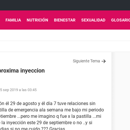
FAMILIA
NUTRICIÓN
BIENESTAR
SEXUALIDAD
GLOSARI
Siguiente Tema
roxima inyeccion
5 sep 2019 a las 03:45
n él 29 de agosto y él día 7 tuve relaciones sin
stilla de emergencia ala semana me bajo mi periodo
iembre ...pero me imagino q fue x la pastilla ...mi
a inyección este 29 de septiembre o no ..y si
ias si no me cuido ??? Gracias