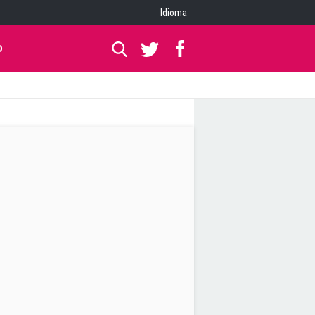
Idioma
O