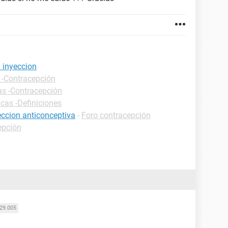
 inyeccion
 -Contracepción
as -Contracepción
icas -Definiciones
eccion anticonceptiva
-
Foro contracepción
epción
29.005