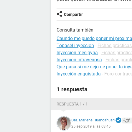
Compartir
Consulta también:
Caundo me puedo poner mi proxima
Topasel inyeccion
-
Fichas prácticas
Inyección mesigyna
-
Fichas práctic
Inyección intravenosa
-
Fichas práct
Que pasa si me dejo de poner la iny
Inyección enquistada
-
Foro contrac
1 respuesta
RESPUESTA 1 / 1
Dra. Marlene Huancahuari
25 sep 2019 a las 03:45