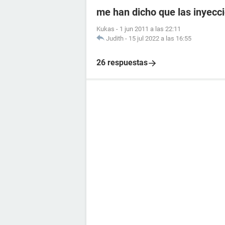
me han dicho que las inyecc
Kukas
-
1 jun 2011 a las 22:11
Judith
-
15 jul 2022 a las 16:55
26 respuestas