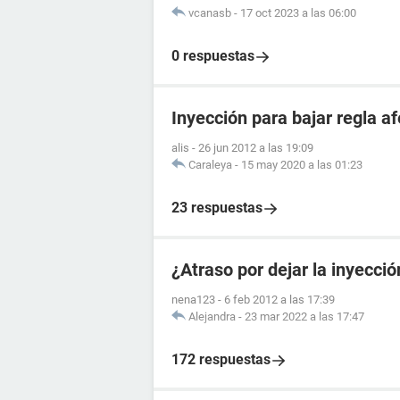
vcanasb
-
17 oct 2023 a las 06:00
0 respuestas
Inyección para bajar regla 
alis
-
26 jun 2012 a las 19:09
Caraleya
-
15 may 2020 a las 01:23
23 respuestas
¿Atraso por dejar la inyecci
nena123
-
6 feb 2012 a las 17:39
Alejandra
-
23 mar 2022 a las 17:47
172 respuestas