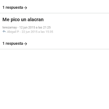
1 respuesta
Me pico un alacran
terezamay
-
12 jun 2015 a las 21:25
Abigail P.
-
22 jun 2015 a las 15:35
1 respuesta