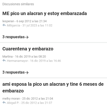
Discusiones similares
ME pico un alacran y estoy embarazada
lesperan
-
6 sep 2012 a las 21:34
Miligarcia
-
31 jul 2023 a las 11:02
3 respuestas
Cuarentena y embarazo
Martina
-
16 dic 2019 a las 08:20
Hermanamayor
-
16 dic 2019 a las 16:46
3 respuestas
ami esposa la pico un alacran y tine 6 meses de
embarazo
melky moran
-
25 dic 2012 a las 21:04
Abigail P.
-
25 dic 2012 a las 21:37