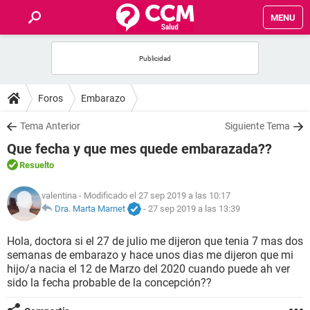
MENU
INICIO
FOROS
Foros
Embarazo
SALUD
Tema Anterior
Siguiente Tema
Que fecha y que mes quede embarazada??
FAMILIA
Resuelto
NUTRICIÓN
valentina
- Modificado el 27 sep 2019 a las 10:17
Dra. Marta Marnet
-
27 sep 2019 a las 13:39
BIENESTAR
Hola, doctora si el 27 de julio me dijeron que tenia 7 mas dos
semanas de embarazo y hace unos dias me dijeron que mi
SEXUALIDAD
hijo/a nacia el 12 de Marzo del 2020 cuando puede ah ver
sido la fecha probable de la concepción??
GLOSARIO