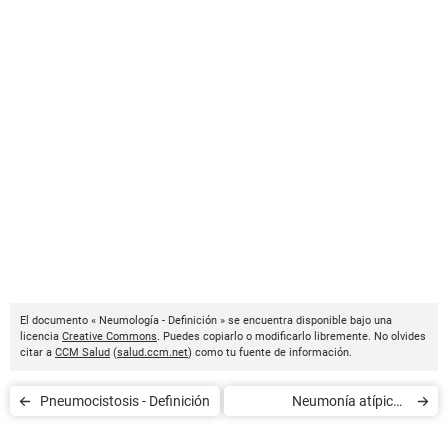
El documento « Neumología - Definición » se encuentra disponible bajo una
licencia
Creative Commons
. Puedes copiarlo o modificarlo libremente. No olvides
citar a
CCM Salud
(
salud.ccm.net
) como tu fuente de información.
Pneumocistosis - Definición
Neumonía atípica -
Definición