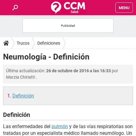
MENU
INICIO
FOROS
Trucos
Definiciones
SALUD
Neumología - Definición
FAMILIA
Última actualización:
26 de octubre de 2016 a las 16:33
por
Marzia Chiriatti
.
NUTRICIÓN
Definición
BIENESTAR
Definición
SEXUALIDAD
Las enfermedades del
pulmón
y de las vías respiratorias son
GLOSARIO
tratadas por un especialista médico llamado neumólogo. Un