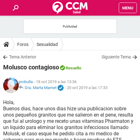
MENU
INICIO
FOROS
Foros
Sexualidad
SALUD
Tema Anterior
Siguiente Tema
Molusco contagioso
Resuelto
FAMILIA
probulla
- 18 oct 2019 a las 13:36
NUTRICIÓN
Dra. Marta Marnet
-
20 oct 2019 a las 17:33
Hola,
BIENESTAR
Buenos dias, hace unos dias hize una publicacion sobre
unos pequeños granitos que me salieron en el pene, resulta
SEXUALIDAD
que fui al urologo y me receto unas vitaminas Pharmaton y
un liquido para eliminar los granitos infecciosos llamado
Molusk, el caso esque he pedido cita a mi medico de
GLOSARIO
cabecera para que me mande a hacer pruebas de ETS