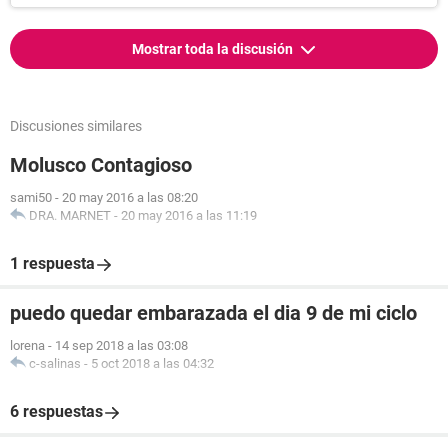
Mostrar toda la discusión
Discusiones similares
Molusco Contagioso
sami50
-
20 may 2016 a las 08:20
DRA. MARNET
-
20 may 2016 a las 11:19
1 respuesta
puedo quedar embarazada el dia 9 de mi ciclo
lorena
-
14 sep 2018 a las 03:08
c-salinas
-
5 oct 2018 a las 04:32
6 respuestas