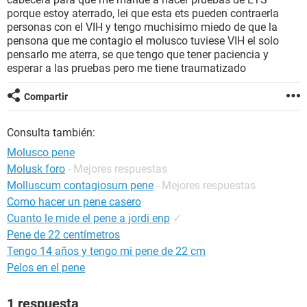
porque estoy aterrado, lei que esta ets pueden contraerla
personas con el VIH y tengo muchisimo miedo de que la
pensona que me contagio el molusco tuviese VIH el solo
pensarlo me aterra, se que tengo que tener paciencia y
esperar a las pruebas pero me tiene traumatizado
Compartir
Consulta también:
Molusco pene
Molusk foro
- Mejores respuestas
Molluscum contagiosum pene
- Mejores respuestas
Como hacer un pene casero
Cuanto le mide el pene a jordi enp
✓
Pene de 22 centímetros
Tengo 14 años y tengo mi pene de 22 cm
Pelos en el pene
1 respuesta