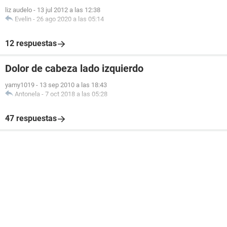
liz audelo
-
13 jul 2012 a las 12:38
Evelin
-
26 ago 2020 a las 05:14
12 respuestas
Dolor de cabeza lado izquierdo
yamy1019
-
13 sep 2010 a las 18:43
Antonela
-
7 oct 2018 a las 05:28
47 respuestas