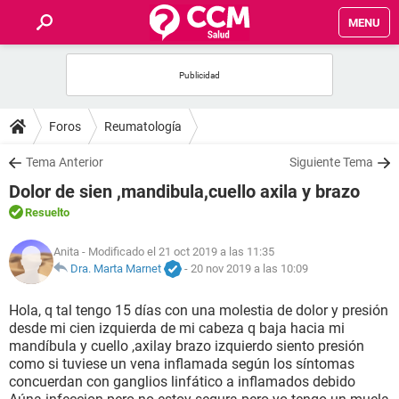
MENU
INICIO
FOROS
Foros
Reumatología
SALUD
Tema Anterior
Siguiente Tema
Dolor de sien ,mandibula,cuello axila y brazo
FAMILIA
Resuelto
NUTRICIÓN
Anita
- Modificado el 21 oct 2019 a las 11:35
Dra. Marta Marnet
-
20 nov 2019 a las 10:09
BIENESTAR
Hola, q tal tengo 15 días con una molestia de dolor y presión
desde mi cien izquierda de mi cabeza q baja hacia mi
SEXUALIDAD
mandíbula y cuello ,axilay brazo izquierdo siento presión
como si tuviese un vena inflamada según los síntomas
concuerdan con ganglios linfático a inflamados debido
GLOSARIO