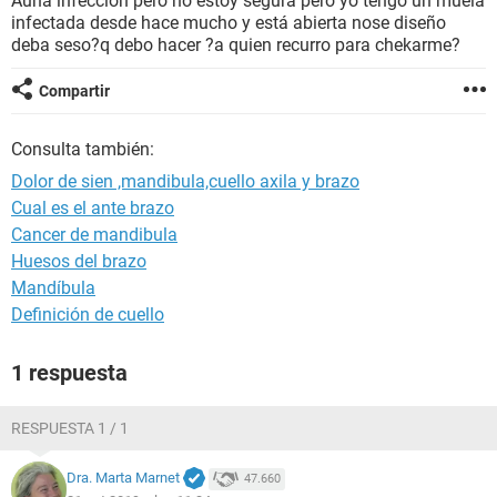
Aúna infeccion pero no estoy segura pero yo tengo un muela
infectada desde hace mucho y está abierta nose diseño
deba seso?q debo hacer ?a quien recurro para chekarme?
Compartir
Consulta también:
Dolor de sien ,mandibula,cuello axila y brazo
Cual es el ante brazo
Cancer de mandibula
Huesos del brazo
Mandíbula
Definición de cuello
1 respuesta
RESPUESTA 1 / 1
Dra. Marta Marnet
47.660