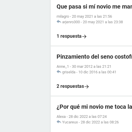
Que pasa si mí novio me ma
milagro
-
20 may 2021 a las 21:56
arjenro300
-
20 may 2021 a las 23:38
1 respuesta
Pinzamiento del seno costof
Anne_1
-
30 mar 2012 a las 21:21
griselda
-
10 dic 2016 a las 00:41
2 respuestas
¿Por qué mi novio me toca la
Alexa
-
28 dic 2022 a las 07:24
Yucareux
-
28 dic 2022 a las 08:26