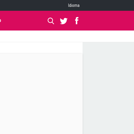
Idioma
O