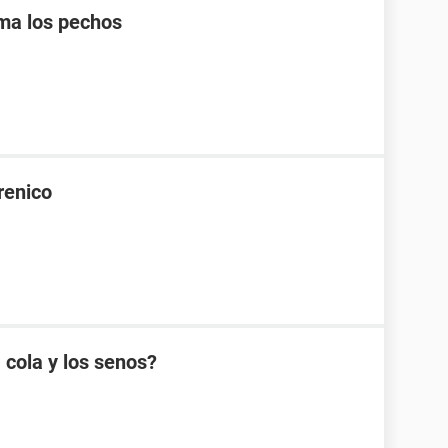
ma los pechos
renico
 cola y los senos?