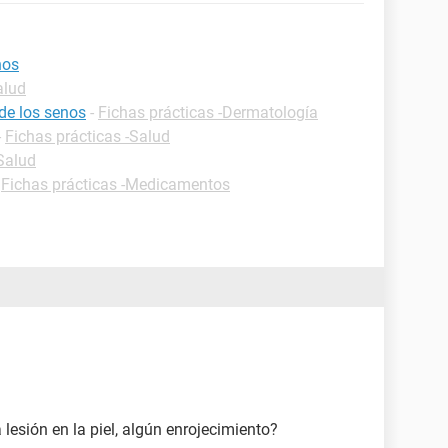
nos
alud
de los senos
-
Fichas prácticas -Dermatología
-
Fichas prácticas -Salud
-Salud
-
Fichas prácticas -Medicamentos
 lesión en la piel, algún enrojecimiento?