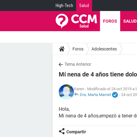
High-Tech
Salud
FOROS
SALUD
Foros
Adolescentes
Tema Anterior
Mí nena de 4 años tiene dol
Karen
- Modificado el 24 oct 2019 a 
Dra. Marta Marnet
-
24 oct 20
Hola,
Mí nena de 4 años,empezó a tener do
Compartir