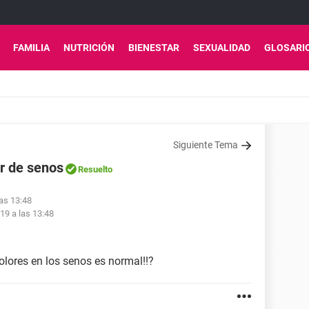
FAMILIA
NUTRICIÓN
BIENESTAR
SEXUALIDAD
GLOSARI
Siguiente Tema
or de senos
Resuelto
las 13:48
19 a las 13:48
lores en los senos es normal!!?