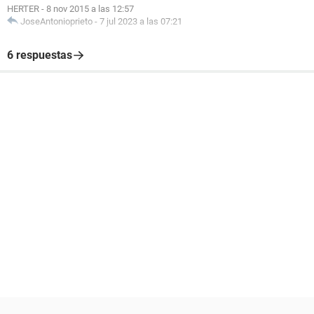
HERTER
-
8 nov 2015 a las 12:57
JoseAntonioprieto
-
7 jul 2023 a las 07:21
6 respuestas