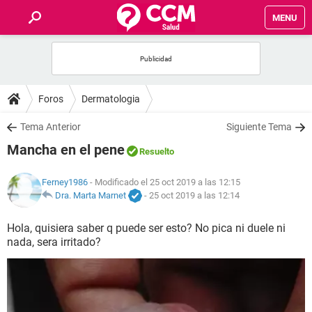
MENU
INICIO
FOROS
Foros
Dermatologia
SALUD
Tema Anterior
Siguiente Tema
Mancha en el pene
Resuelto
FAMILIA
Ferney1986
- Modificado el 25 oct 2019 a las 12:15
NUTRICIÓN
Dra. Marta Marnet
-
25 oct 2019 a las 12:14
Hola, quisiera saber q puede ser esto? No pica ni duele ni
BIENESTAR
nada, sera irritado?
SEXUALIDAD
GLOSARIO