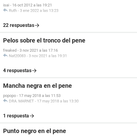
isai
-
16 oct 2012 a las 19:21
Ruth
-
3 ene 2022 a las 13:23
22 respuestas
Pelos sobre el tronco del pene
freaked
-
3 nov 2021 a las 17:16
Nat20083
-
3 nov 2021 a las 19:31
4 respuestas
Mancha negra en el pene
popopo
-
17 may 2018 a las 11:53
DRA. MARNET
-
17 may 2018 a las 13:30
1 respuesta
Punto negro en el pene