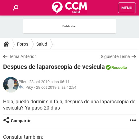
MENU
INICIO
FOROS
Foros
Salud
SALUD
Tema Anterior
Siguiente Tema
Despues de laparoscopia de vesicula
Resuelto
FAMILIA
Piky
- 28 oct 2019 a las 06:11
NUTRICIÓN
Piky -
28 oct 2019 a las 12:54
Hola, puedo dormir sin faja, despues de una laparoscopia de
BIENESTAR
vesicula? Ya paso 20 dias
SEXUALIDAD
Compartir
GLOSARIO
Consulta también: