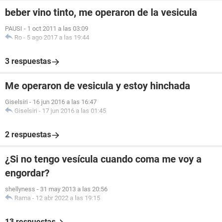
beber vino tinto, me operaron de la vesicula
PAUSI
-
1 oct 2011 a las 03:09
Ro
-
5 ago 2017 a las 19:44
3 respuestas
Me operaron de vesicula y estoy hinchada
Giselsiri
-
16 jun 2016 a las 16:47
Giselsiri
-
17 jun 2016 a las 01:45
2 respuestas
¿Si no tengo vesícula cuando coma me voy a
engordar?
shellyness
-
31 may 2013 a las 20:56
Rama
-
12 abr 2022 a las 19:15
13 respuestas