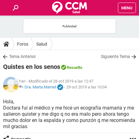
MENU
INICIO
FOROS
Foros
Salud
SALUD
Tema Anterior
Siguiente Tema
Quistes en los senos
Resuelto
FAMILIA
Yari
- Modificado el 28 oct 2019 a las 12:47
NUTRICIÓN
Dra. Marta Marnet
-
29 oct 2019 a las 10:04
Hola,
BIENESTAR
Doctara fui al médico y me hice un ecografía mamaria y me
salieron quister y me digo q no era malo pero ahora tengo
SEXUALIDAD
mucho dolor en la espalda y como punzón q me recomienda
mil gracias
GLOSARIO