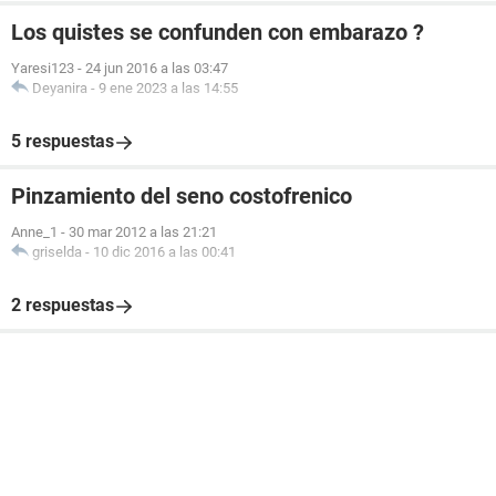
Los quistes se confunden con embarazo ?
Yaresi123
-
24 jun 2016 a las 03:47
Deyanira
-
9 ene 2023 a las 14:55
5 respuestas
Pinzamiento del seno costofrenico
Anne_1
-
30 mar 2012 a las 21:21
griselda
-
10 dic 2016 a las 00:41
2 respuestas