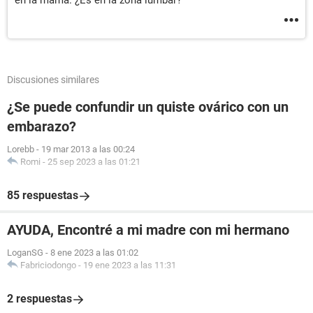
en la mama. ¿Es en la zona lumbar?
Discusiones similares
¿Se puede confundir un quiste ovárico con un
embarazo?
Lorebb
-
19 mar 2013 a las 00:24
Romi
-
25 sep 2023 a las 01:21
85 respuestas
AYUDA, Encontré a mi madre con mi hermano
LoganSG
-
8 ene 2023 a las 01:02
Fabriciodongo
-
19 ene 2023 a las 11:31
2 respuestas