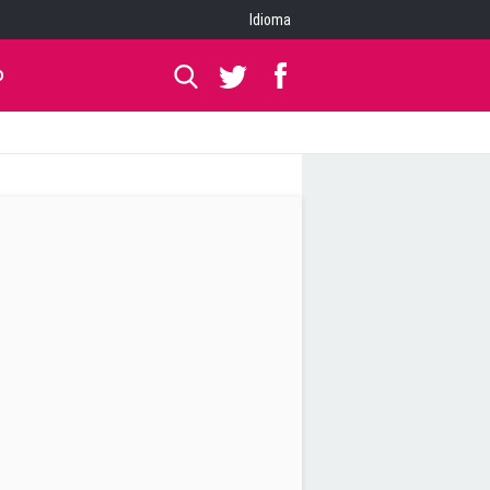
Idioma
O