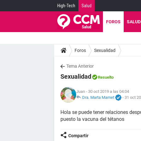
High-Tech
Salud
FOROS
SALUD
Foros
Sexualidad
Tema Anterior
Sexualidad
Resuelto
Juan
- 30 oct 2019 a las 04:04
Dra. Marta Marnet
-
31 oct 20
Hola se puede tener relaciones desp
puesto la vacuna del tétanos
Compartir