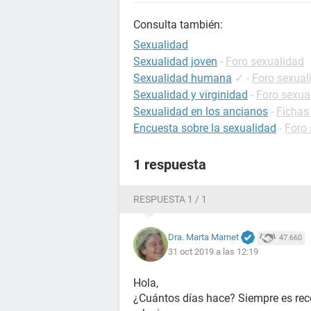
Consulta también:
Sexualidad
Sexualidad joven
-
Foro sexualidad
Sexualidad humana
✓
-
Foro sexual
Sexualidad y virginidad
-
Foro sexua
Sexualidad en los ancianos
-
Fichas
Encuesta sobre la sexualidad
-
Foro 
1 respuesta
RESPUESTA 1 / 1
Dra. Marta Marnet
47.660
31 oct 2019 a las 12:19
Hola,
¿Cuántos días hace? Siempre es rec