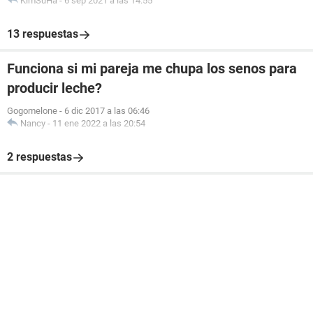
KimSuHa
-
6 sep 2021 a las 14:55
13 respuestas
Funciona si mi pareja me chupa los senos para
producir leche?
Gogomelone
-
6 dic 2017 a las 06:46
Nancy
-
11 ene 2022 a las 20:54
2 respuestas