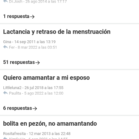
Dr.Josh
-
26 ago 2014 a las 17:17
1 respuesta
Lactancia y retraso de la menstruación
Gina
-
14 sep 2011 a las 13:19
Fer
-
8 mar 2022 a las 03:51
51 respuestas
Quiero amamantar a mi esposo
Littleluna2
-
26 jul 2018 a las 17:55
Paulita
-
5 ago 2022 a las 12:00
6 respuestas
bolita en pezón, no amamantando
Rositafresita
-
12 mar 2013 a las 22:48