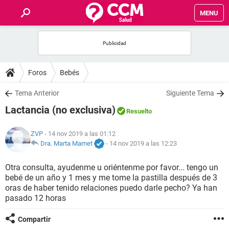
MENU
INICIO
FOROS
Foros
Bebés
SALUD
Tema Anterior
Siguiente Tema
Lactancia (no exclusiva)
Resuelto
FAMILIA
ZVP
- 14 nov 2019 a las 01:12
NUTRICIÓN
Dra. Marta Marnet
-
14 nov 2019 a las 12:23
Otra consulta, ayudenme u oriéntenme por favor... tengo un
BIENESTAR
bebé de un año y 1 mes y me tome la pastilla después de 3
oras de haber tenido relaciones puedo darle pecho? Ya han
SEXUALIDAD
pasado 12 horas
Compartir
GLOSARIO