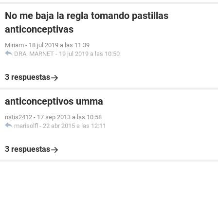
No me baja la regla tomando pastillas
anticonceptivas
Miriam
-
18 jul 2019 a las 11:39
DRA. MARNET
-
19 jul 2019 a las 10:50
3 respuestas
anticonceptivos umma
natis2412
-
17 sep 2013 a las 10:58
marisolfl
-
22 abr 2015 a las 12:11
3 respuestas