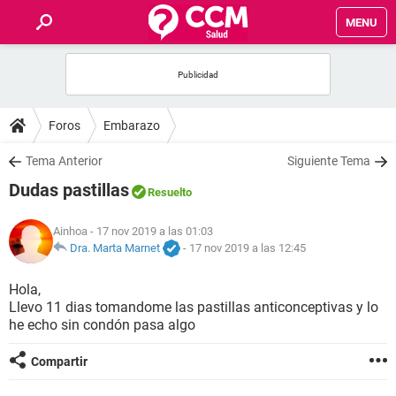
MENU
INICIO
FOROS
Foros
Embarazo
SALUD
Tema Anterior
Siguiente Tema
Dudas pastillas
Resuelto
FAMILIA
Ainhoa
- 17 nov 2019 a las 01:03
NUTRICIÓN
Dra. Marta Marnet
-
17 nov 2019 a las 12:45
Hola,
BIENESTAR
Llevo 11 dias tomandome las pastillas anticonceptivas y lo
he echo sin condón pasa algo
SEXUALIDAD
Compartir
GLOSARIO