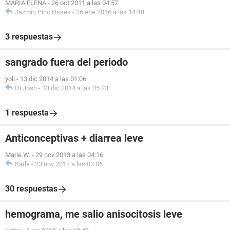
MARIA ELENA
-
26 oct 2011 a las 04:57
Jazmin Pino Osses
-
26 ene 2016 a las 14:48
3 respuestas
sangrado fuera del periodo
yoli
-
13 dic 2014 a las 01:06
Dr.Josh
-
13 dic 2014 a las 05:23
1 respuesta
Anticonceptivas + diarrea leve
Marie W.
-
29 nov 2013 a las 04:16
Karla
-
23 nov 2017 a las 03:06
30 respuestas
hemograma, me salio anisocitosis leve