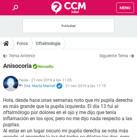
MENU
INICIO
FOROS
Foros
Oftalmología
SALUD
Tema Anterior
Siguiente Tema
Anisocoria
Resuelto
FAMILIA
Paula
- 21 nov 2019 a las 11:05
NUTRICIÓN
Dra. Marta Marnet
-
21 nov 2019 a las 11:19
Hola, desde hace unas semanas noto que mi pupila derecha
BIENESTAR
es más grande que la pupila izquierda. El día 13 fui al
oftalmólogo por dolores en el ojo y me dijo que tenía
SEXUALIDAD
inflamación en los ojos, pero no me dijo nada respecto a las
pupilas.
Al estar en un lugar oscuro mi pupila derecha se nota más
GLOSARIO
grande, al encender la luz del techo se dilatan las dos, pero