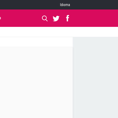
Idioma
O