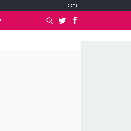
Idioma
O