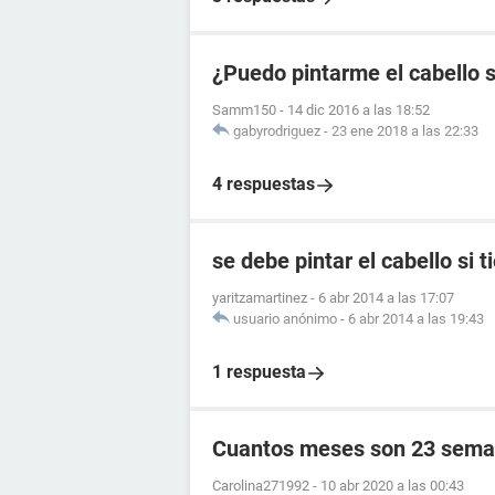
¿Puedo pintarme el cabello s
Samm150
-
14 dic 2016 a las 18:52
gabyrodriguez
-
23 ene 2018 a las 22:33
4 respuestas
se debe pintar el cabello si t
yaritzamartinez
-
6 abr 2014 a las 17:07
usuario anónimo
-
6 abr 2014 a las 19:43
1 respuesta
Cuantos meses son 23 sema
Carolina271992
-
10 abr 2020 a las 00:43