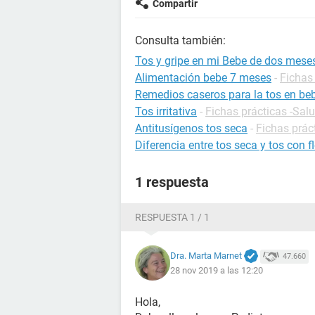
Compartir
Consulta también:
Tos y gripe en mi Bebe de dos mese
Alimentación bebe 7 meses
-
Fichas 
Remedios caseros para la tos en be
Tos irritativa
-
Fichas prácticas -Sal
Antitusígenos tos seca
-
Fichas práct
Diferencia entre tos seca y tos con 
1 respuesta
RESPUESTA 1 / 1
Dra. Marta Marnet
47.660
28 nov 2019 a las 12:20
Hola,