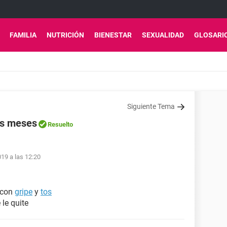
FAMILIA
NUTRICIÓN
BIENESTAR
SEXUALIDAD
GLOSARI
Siguiente Tema
os meses
Resuelto
19 a las 12:20
 con
gripe
y
tos
 le quite