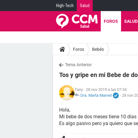
High-Tech
Salud
FOROS
SALUD
Foros
Bebés
Tema Anterior
Tos y gripe en mi Bebe de d
Tany
- 28 nov 2019 a las 07:34
Dra. Marta Marnet
-
28 nov 20
Hola,
Mi bebe de dos meses tiene 10 días
Es algo pasivo pero ya quiero que se