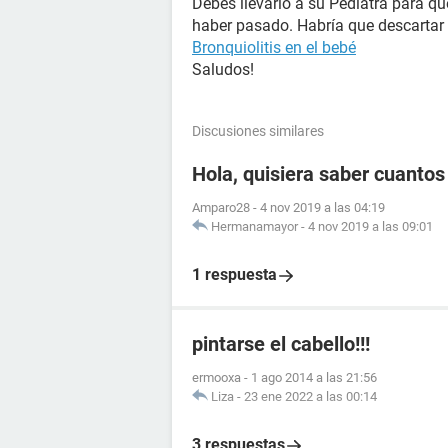
Debes llevarlo a su Pediatra para que
haber pasado. Habría que descartar 
Bronquiolitis en el bebé
Saludos!
Discusiones similares
Hola, quisiera saber cuanto
Amparo28
-
4 nov 2019 a las 04:19
Hermanamayor
-
4 nov 2019 a las 09:01
1 respuesta
pintarse el cabello!!!
ermooxa
-
1 ago 2014 a las 21:56
Liza
-
23 ene 2022 a las 00:14
3 respuestas