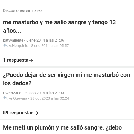
Discusiones similares
me masturbo y me salio sangre y tengo 13
años...
katyvaliente
-
6 ene 2014 a las 21:06
A.Herquinio
-
8 ene 2014 a las 05:57
1 respuesta
¿Puedo dejar de ser virgen mi me masturbó con
los dedos?
Owen2308
-
29 ago 2016 a las 21:33
AriGuevara
-
28 oct 2023 a las 02:24
89 respuestas
Me metí un plumón y me salió sangre, ¿debo