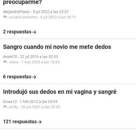
preocuparme?
AlejandraFlores
-
5 jul 2022 a las 22:37
usuario anónimo
-
6 jul 2022 a las 00:11
2 respuestas
Sangro cuando mi novio me mete dedos
Anahi70
-
22 jul 2016 a las 02:53
Jeisa
-
1 sep 2023 a las 18:24
6 respuestas
Introdujó sus dedos en mi vagina y sangré
locaa12
-
1 feb 2012 a las 05:54
emily
-
26 jun 2021 a las 05:45
121 respuestas