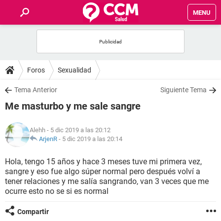
MENU
INICIO
FOROS
Foros
Sexualidad
SALUD
Tema Anterior
Siguiente Tema
Me masturbo y me sale sangre
FAMILIA
Alehh
- 5 dic 2019 a las 20:12
NUTRICIÓN
ArjenR
-
5 dic 2019 a las 20:14
Hola, tengo 15 años y hace 3 meses tuve mi primera vez,
BIENESTAR
sangre y eso fue algo súper normal pero después volví a
tener relaciones y me salía sangrando, van 3 veces que me
SEXUALIDAD
ocurre esto no se si es normal
Compartir
GLOSARIO