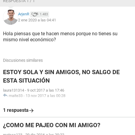
RESPUESTA 1 / 1
ArjenR
1.483
2 ene 2020 a las 04:41
Hola piensas que te hacen menos porque no tienes su
mismo nivel económico?
Discusiones similares
ESTOY SOLA Y SIN AMIGOS, NO SALGO DE
ESTA SITUACIÓN
laura131314
-
9 oct 2017 a las 17:46
maite33
-
13 nov 2017 a las 00:28
1 respuesta
¿COMO ME PAJEO CON MI AMIGO?
matsss123
-
29 dic 2016 a las 20:22