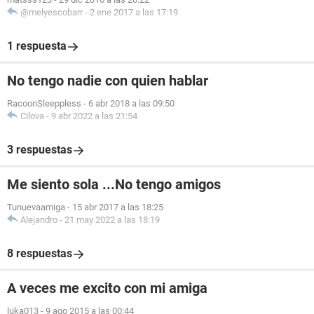
@melyescobarr
-
2 ene 2017 a las 17:19
1 respuesta
No tengo nadie con quien hablar
RacoonSleeppless
-
6 abr 2018 a las 09:50
Cilova
-
9 abr 2022 a las 21:54
3 respuestas
Me siento sola ...No tengo amigos
Tunuevaamiga
-
15 abr 2017 a las 18:25
Alejandro
-
21 may 2022 a las 18:19
8 respuestas
A veces me excito con mi amiga
luka013
-
9 ago 2015 a las 00:44