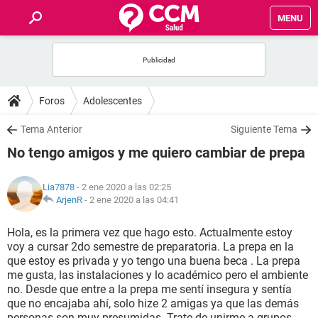
MENU
INICIO
FOROS
Foros
Adolescentes
SALUD
Tema Anterior
Siguiente Tema
No tengo amigos y me quiero cambiar de prepa
FAMILIA
Lia7878
- 2 ene 2020 a las 02:25
NUTRICIÓN
ArjenR
-
2 ene 2020 a las 04:41
Hola, es la primera vez que hago esto. Actualmente estoy
BIENESTAR
voy a cursar 2do semestre de preparatoria. La prepa en la
que estoy es privada y yo tengo una buena beca . La prepa
SEXUALIDAD
me gusta, las instalaciones y lo académico pero el ambiente
no. Desde que entre a la prepa me sentí insegura y sentía
que no encajaba ahí, solo hize 2 amigas ya que las demás
GLOSARIO
personas son muy presumidas. Trate de unirme a grupos