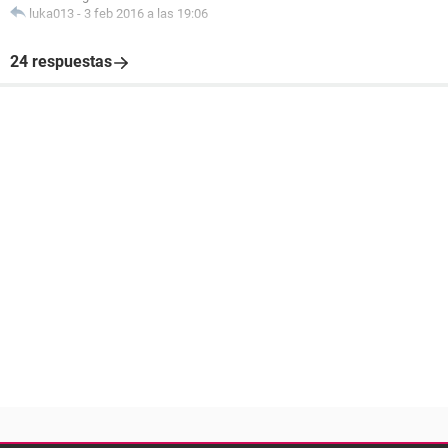
luka013
-
3 feb 2016 a las 19:06
24 respuestas