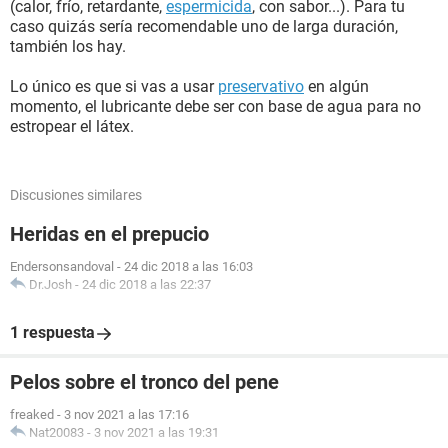
(calor, frío, retardante,
espermicida
, con sabor...). Para tu
caso quizás sería recomendable uno de larga duración,
también los hay.
Lo único es que si vas a usar
preservativo
en algún
momento, el lubricante debe ser con base de agua para no
estropear el látex.
Discusiones similares
Heridas en el prepucio
Endersonsandoval
-
24 dic 2018 a las 16:03
Dr.Josh
-
24 dic 2018 a las 22:37
1 respuesta
Pelos sobre el tronco del pene
freaked
-
3 nov 2021 a las 17:16
Nat20083
-
3 nov 2021 a las 19:31