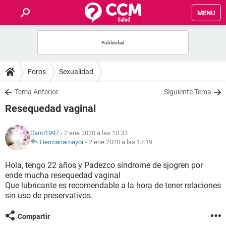
MENU
INICIO
FOROS
Foros
Sexualidad
SALUD
Tema Anterior
Siguiente Tema
Resequedad vaginal
FAMILIA
Cami1997
- 2 ene 2020 a las 10:33
NUTRICIÓN
Hermanamayor
-
2 ene 2020 a las 17:19
Hola, tengo 22 años y Padezco sindrome de sjogren por
BIENESTAR
ende mucha resequedad vaginal
Que lubricante es recomendable a la hora de tener relaciones
SEXUALIDAD
sin uso de preservativos.
Compartir
GLOSARIO