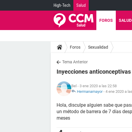
High-Tech
Salud
FOROS
SALUD
Foros
Sexualidad
Tema Anterior
Inyecciones anticonceptivas
Bel
- 3 ene 2020 a las 22:58
Hermanamayor
-
4 ene 2020 a la
Hola, disculpe alguien sabe que pas
un método de barrera de 7 días despu
meses