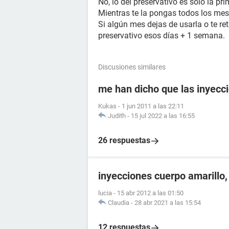
No, lo del preservativo es solo la pr
Mientras te la pongas todos los mes
Si algún mes dejas de usarla o te re
preservativo esos días + 1 semana.
Discusiones similares
me han dicho que las inyecc
Kukas
-
1 jun 2011 a las 22:11
Judith
-
15 jul 2022 a las 16:55
26 respuestas
inyecciones cuerpo amarillo,
lucia
-
15 abr 2012 a las 01:50
Claudia
-
28 abr 2021 a las 15:54
12 respuestas