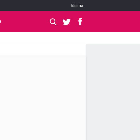
Idioma
O