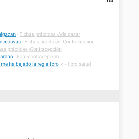
elgazan
-
Fichas prácticas -Adelgazar
onceptivas
-
Fichas prácticas -Contracepción
has prácticas -Contracepción
gordan
-
Foro contracepción
 me ha bajado la regla foro
✓
-
Foro salud