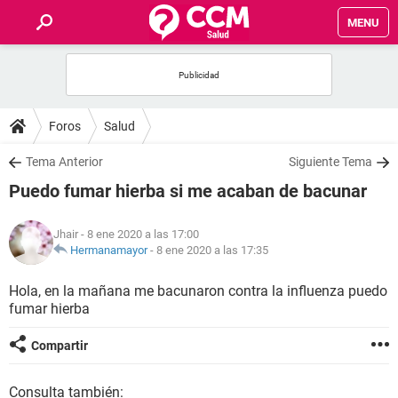
MENU
INICIO
FOROS
Foros
Salud
SALUD
Tema Anterior
Siguiente Tema
Puedo fumar hierba si me acaban de bacunar
FAMILIA
Jhair
- 8 ene 2020 a las 17:00
NUTRICIÓN
Hermanamayor
-
8 ene 2020 a las 17:35
Hola, en la mañana me bacunaron contra la influenza puedo
BIENESTAR
fumar hierba
SEXUALIDAD
Compartir
GLOSARIO
Consulta también: