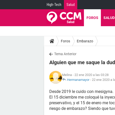
High-Tech
Salud
FOROS
SALUD
Foros
Embarazo
Tema Anterior
Alguien que me saque la du
Melina
- 22 ene 2020 a las 03:28
Hermanamayor
-
22 ene 2020 a l
Desde 2019 le cuido con mesigyna.
El 15 diciembre me coloqué la inyecc
preservativo, y el 15 de enero me t
riesgo de embarazo? Siendo que tuv