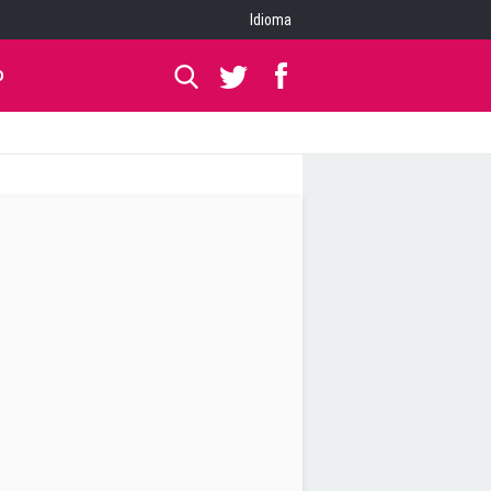
Idioma
O