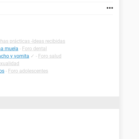
chas prácticas -Ideas recibidas
na muela
-
Foro dental
acho y vomita
✓
-
Foro salud
exualidad
os
-
Foro adolescentes