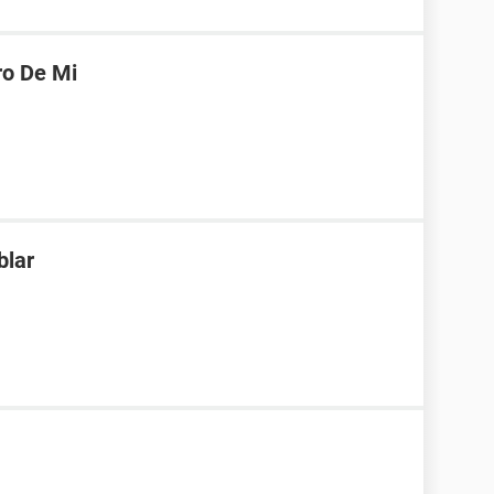
ro De Mi
blar