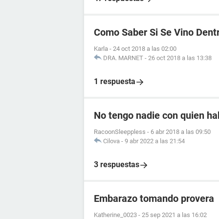
Como Saber Si Se Vino Dent
Karla
-
24 oct 2018 a las 02:00
DRA. MARNET
-
26 oct 2018 a las 13:38
1 respuesta
No tengo nadie con quien ha
RacoonSleeppless
-
6 abr 2018 a las 09:50
Cilova
-
9 abr 2022 a las 21:54
3 respuestas
Embarazo tomando provera
Katherine_0023
-
25 sep 2021 a las 16:02