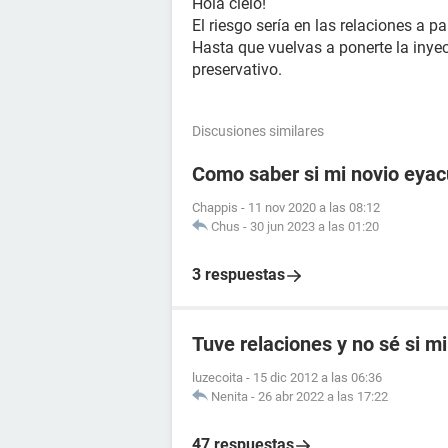
Hola cielo!
El riesgo sería en las relaciones a pa
Hasta que vuelvas a ponerte la inye
preservativo.
Discusiones similares
Como saber si mi novio eyac
Chappis
-
11 nov 2020 a las 08:12
Chus
-
30 jun 2023 a las 01:20
3 respuestas
Tuve relaciones y no sé si mi
luzecoita
-
15 dic 2012 a las 06:36
Nenita
-
26 abr 2022 a las 17:22
47 respuestas