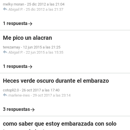
melky moran
-
25 dic 2012 a las 21:04
Abigail P.
-
25 dic 2012 a las 21:37
1 respuesta
Me pico un alacran
terezamay
-
12 jun 2015 a las 21:25
Abigail P.
-
22 jun 2015 a las 15:35
1 respuesta
Heces verde oscuro durante el embarazo
cotopli2.0
-
26 oct 2017 a las 17:40
marlene-ines
-
29 oct 2017 a las 23:14
3 respuestas
como saber que estoy embarazada con solo