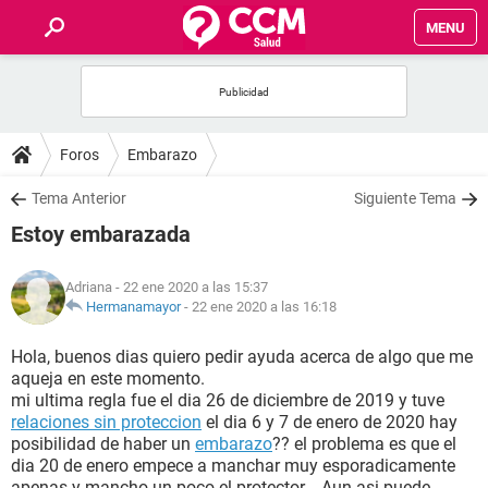
MENU
INICIO
FOROS
Foros
Embarazo
SALUD
Tema Anterior
Siguiente Tema
Estoy embarazada
FAMILIA
Adriana
- 22 ene 2020 a las 15:37
NUTRICIÓN
Hermanamayor
-
22 ene 2020 a las 16:18
Hola, buenos dias quiero pedir ayuda acerca de algo que me
BIENESTAR
aqueja en este momento.
mi ultima regla fue el dia 26 de diciembre de 2019 y tuve
SEXUALIDAD
relaciones sin proteccion
el dia 6 y 7 de enero de 2020 hay
posibilidad de haber un
embarazo
?? el problema es que el
dia 20 de enero empece a manchar muy esporadicamente
GLOSARIO
apenas y mancho un poco el protector... Aun asi puede