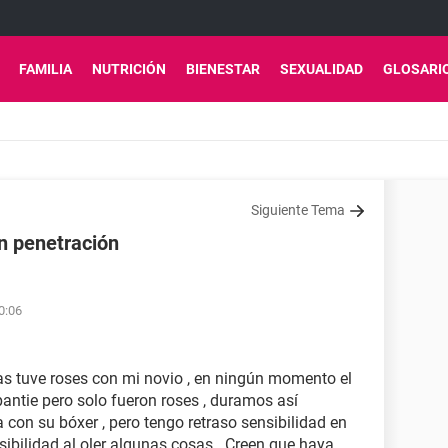
FAMILIA
NUTRICIÓN
BIENESTAR
SEXUALIDAD
GLOSARI
Siguiente Tema
n penetración
0:06
tuve roses con mi novio , en ningún momento el
antie pero solo fueron roses , duramos así
 con su bóxer , pero tengo retraso sensibilidad en
bilidad al oler algunas cosas . Creen que haya