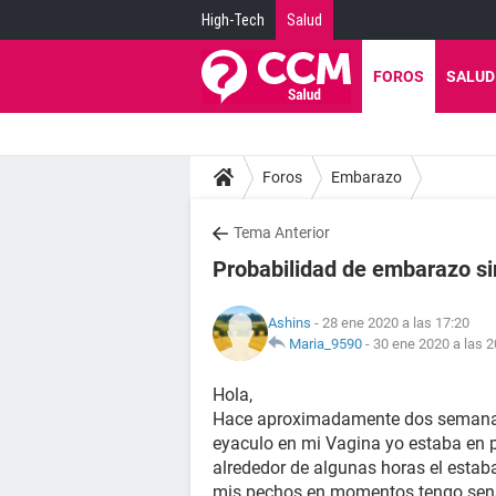
High-Tech
Salud
FOROS
SALUD
Foros
Embarazo
Tema Anterior
Probabilidad de embarazo si
Ashins
- 28 ene 2020 a las 17:20
Maria_9590
-
30 ene 2020 a las 2
Hola,
Hace aproximadamente dos semanas 
eyaculo en mi Vagina yo estaba en p
alrededor de algunas horas el estaba
mis pechos en momentos tengo sensi