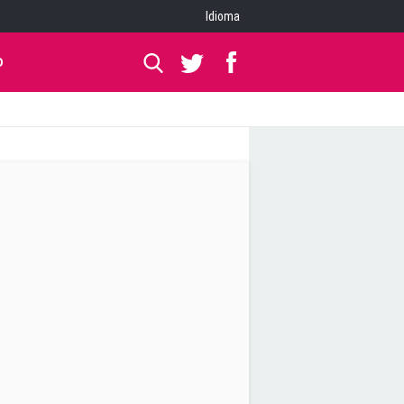
Idioma
O