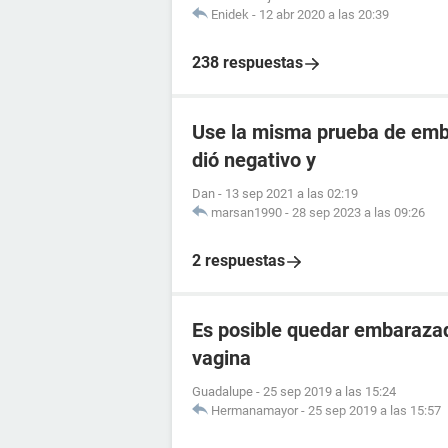
Enidek
-
12 abr 2020 a las 20:39
238 respuestas
Use la misma prueba de emba
dió negativo y
Dan
-
13 sep 2021 a las 02:19
marsan1990
-
28 sep 2023 a las 09:26
2 respuestas
Es posible quedar embarazad
vagina
Guadalupe
-
25 sep 2019 a las 15:24
Hermanamayor
-
25 sep 2019 a las 15:57