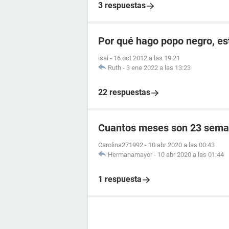
3 respuestas
Por qué hago popo negro, e
isai
-
16 oct 2012 a las 19:21
Ruth
-
3 ene 2022 a las 13:23
22 respuestas
Cuantos meses son 23 sema
Carolina271992
-
10 abr 2020 a las 00:43
Hermanamayor
-
10 abr 2020 a las 01:44
1 respuesta