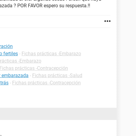
azada ? POR FAVOR espero su respuesta.!!
ración
 fertiles
-
Fichas prácticas -Embarazo
prácticas -Embarazo
Fichas prácticas -Contracepción
ar embarazada
-
Fichas prácticas -Salud
trás
-
Fichas prácticas -Contracepción