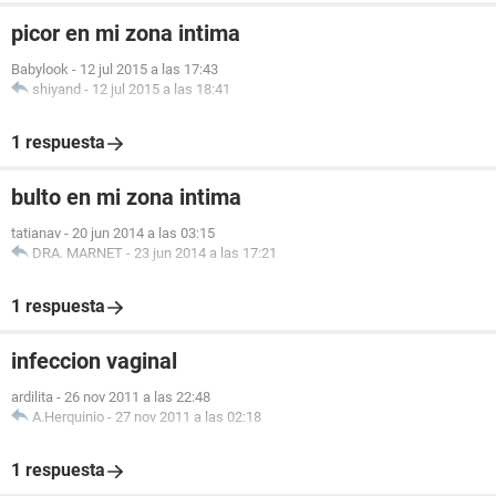
picor en mi zona intima
Babylook
-
12 jul 2015 a las 17:43
shiyand
-
12 jul 2015 a las 18:41
1 respuesta
bulto en mi zona intima
tatianav
-
20 jun 2014 a las 03:15
DRA. MARNET
-
23 jun 2014 a las 17:21
1 respuesta
infeccion vaginal
ardilita
-
26 nov 2011 a las 22:48
A.Herquinio
-
27 nov 2011 a las 02:18
1 respuesta