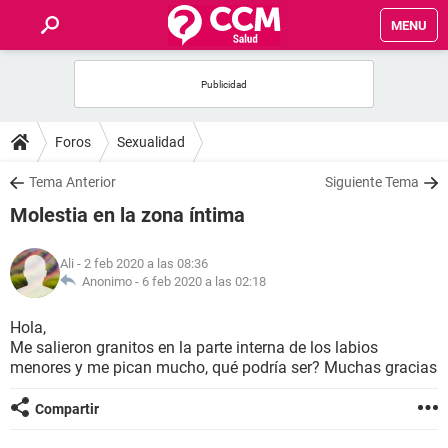
MENU
INICIO
FOROS
Foros
Sexualidad
SALUD
Tema Anterior
Siguiente Tema
Molestia en la zona íntima
FAMILIA
Ali
- 2 feb 2020 a las 08:36
NUTRICIÓN
Anonimo -
6 feb 2020 a las 02:18
Hola,
BIENESTAR
Me salieron granitos en la parte interna de los labios
menores y me pican mucho, qué podría ser? Muchas gracias
SEXUALIDAD
Compartir
GLOSARIO