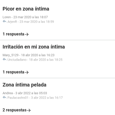
Picor en zona íntima
Loren
-
23 mar 2020 a las 18:07
ArjenR
-
23 mar 2020 a las 18:59
1 respuesta
Irritación en mi zona íntima
Mary_5129
-
18 abr 2020 a las 16:23
Unciudadano
-
18 abr 2020 a las 18:25
1 respuesta
Zona íntima pelada
Andrea
-
3 abr 2022 a las 05:03
Paulacastro01
-
3 abr 2022 a las 16:17
2 respuestas