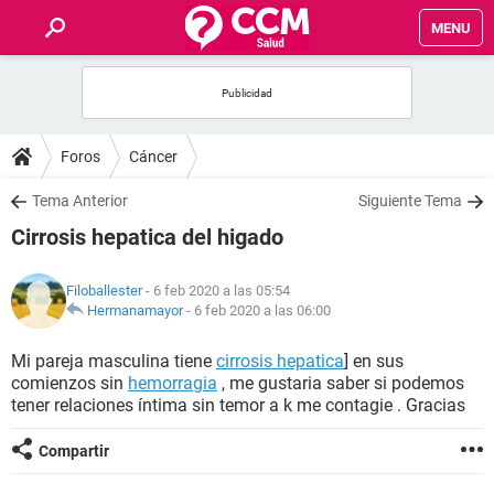
MENU
INICIO
FOROS
Foros
Cáncer
SALUD
Tema Anterior
Siguiente Tema
Cirrosis hepatica del higado
FAMILIA
Filoballester
- 6 feb 2020 a las 05:54
NUTRICIÓN
Hermanamayor
-
6 feb 2020 a las 06:00
Mi pareja masculina tiene
cirrosis hepatica
] en sus
BIENESTAR
comienzos sin
hemorragia
, me gustaria saber si podemos
tener relaciones íntima sin temor a k me contagie . Gracias
SEXUALIDAD
Compartir
GLOSARIO