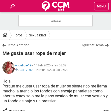
MENU
INICIO
FOROS
Foros
Sexualidad
SALUD
Tema Anterior
Siguiente Tema
Me gusta usar ropa de mujer
FAMILIA
Angelica-19
- 14 feb 2020 a las 03:32
NUTRICIÓN
Car_7267
-
14 mar 2023 a las 05:23
Hola,
BIENESTAR
Porque me gusta usar ropa de mujer se siente rico me llama
mucho la atencio los fondos con encaje pantaletas como
SEXUALIDAD
ahorita estoy solo me la paso vestido de mujer con vestido y
un fondo de bajo y un brassier
GLOSARIO