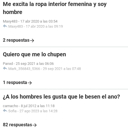
Me excita la ropa interior femenina y soy
hombre
Maxy483
-
17 abr 2020 a las 03:54
Maxy483
-
17 abr 2020 a las 09:19
2 respuestas
Quiero que me lo chupen
Panxd
-
25 sep 2021 a las 06:06
Mark_356843_5366
-
29 sep 2021 a las 07:48
1 respuesta
¿A los hombres les gusta que le besen el ano?
camacho
-
8 jul 2012 a las 11:18
Sofia
-
27 ago 2023 a las 14:28
82 respuestas