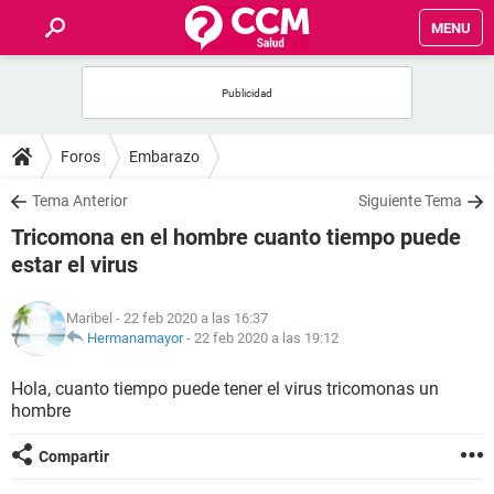
MENU
INICIO
FOROS
Foros
Embarazo
SALUD
Tema Anterior
Siguiente Tema
Tricomona en el hombre cuanto tiempo puede
FAMILIA
estar el virus
NUTRICIÓN
Maribel
- 22 feb 2020 a las 16:37
Hermanamayor
-
22 feb 2020 a las 19:12
BIENESTAR
Hola, cuanto tiempo puede tener el virus tricomonas un
hombre
SEXUALIDAD
Compartir
GLOSARIO